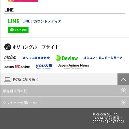
LINE
LINEアカウントメディア
PC版に切り替え
禁無断複写転載
クッキーの使用について
© oricon ME inc.
JASRAC許諾番号：
9009642140Y38026