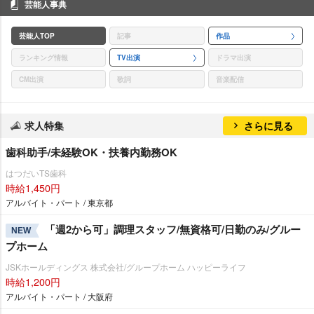
芸能人事典
芸能人TOP
記事
作品
ランキング情報
TV出演
ドラマ出演
CM出演
歌詞
音楽配信
求人特集
さらに見る
歯科助手/未経験OK・扶養内勤務OK
はつだいTS歯科
時給1,450円
アルバイト・パート / 東京都
「週2から可」調理スタッフ/無資格可/日勤のみ/グルー
NEW
プホーム
JSKホールディングス 株式会社/グループホーム ハッピーライフ
時給1,200円
アルバイト・パート / 大阪府