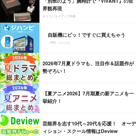
「別班のよう」腕時計で『VIVANT』の世
界観再現
オリコンタイアップ特集
自販機にピッ！ですぐに買えちゃう
（PR）ジハンピ
2026年7月夏ドラマも、注目作＆話題作が
勢ぞろい！
【夏アニメ2026】7月期夏の新アニメを一
挙紹介！
芸能界を志す10代～20代を応援！ オーデ
ィション・スクール情報はDeview