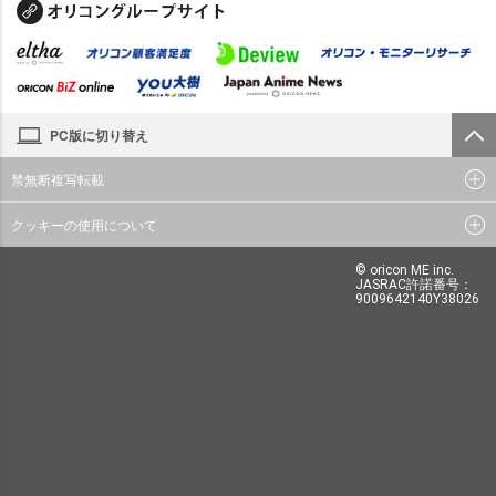
PC版に切り替え
禁無断複写転載
クッキーの使用について
© oricon ME inc.
JASRAC許諾番号：
9009642140Y38026