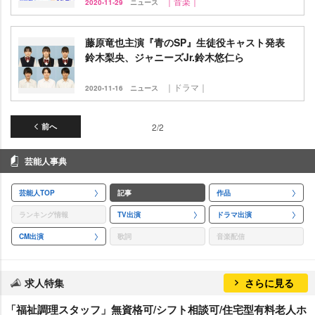
｜音楽｜
2020-11-29
ニュース
藤原竜也主演『青のSP』生徒役キャスト発表
鈴木梨央、ジャニーズJr.鈴木悠仁ら
｜ドラマ｜
2020-11-16
ニュース
前へ
2/2
芸能人事典
芸能人TOP
記事
作品
ランキング情報
TV出演
ドラマ出演
CM出演
歌詞
音楽配信
求人特集
さらに見る
「福祉調理スタッフ」無資格可/シフト相談可/住宅型有料老人ホ