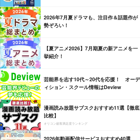
2026年7月夏ドラマも、注目作＆話題作が
勢ぞろい！
【夏アニメ2026】7月期夏の新アニメを一
挙紹介！
芸能界を志す10代～20代を応援！ オーデ
ィション・スクール情報はDeview
漫画読み放題サブスクおすすめ11選【徹底
比較】
オリコン顧客満足度ランキング
2026年動画配信サービスおすすめ40選