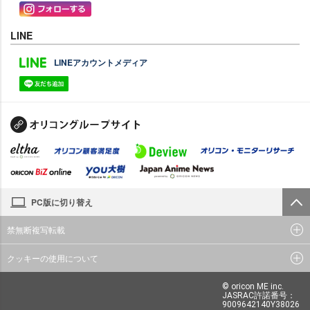
LINE
LINEアカウントメディア
PC版に切り替え
禁無断複写転載
クッキーの使用について
© oricon ME inc.
JASRAC許諾番号：
9009642140Y38026