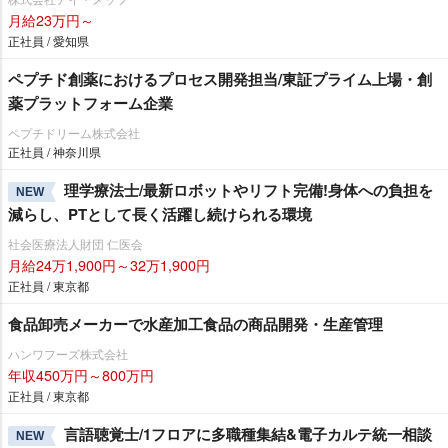
月給23万円～
正社員 / 愛知県
ペプチド創薬におけるプロセス開発担当/東証プライム上場・創
薬プラットフォーム企業
ペプチドリーム株式会社
正社員 / 神奈川県
理学療法士/最新ロボットやリフト完備!身体への負担を
NEW
減らし、PTとして長く活躍し続けられる環境
社会医療法人財団 仁医会
月給24万1,900円～32万1,900円
正社員 / 東京都
食品卸売メーカーで水産加工食品の商品開発・生産管理
ハンワフーズ株式会社
年収450万円～800万円
正社員 / 東京都
言語聴覚士/1フロアに多職種集結&電子カルテ統一相談
NEW