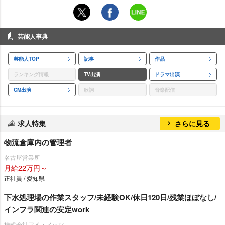
芸能人事典
芸能人TOP
記事
作品
ランキング情報
TV出演
ドラマ出演
CM出演
歌詞
音楽配信
求人特集
さらに見る
物流倉庫内の管理者
名古屋営業所
月給22万円～
正社員 / 愛知県
下水処理場の作業スタッフ/未経験OK/休日120日/残業ほぼなし/
インフラ関連の安定work
株式会社アイ・メッツ