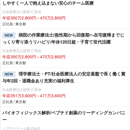
しやすく一人で抱え込まない安心のチーム医療
社会医療法人財団 仁医会
年収350万2,800円～470万2,800円
正社員 / 東京都
病院の作業療法士/急性期から回復期へ在宅復帰までじ
NEW
っくり寄り添うリハビリ/年休120日超・子育て世代活躍
社会医療法人財団 仁医会
年収350万2,800円～470万2,800円
正社員 / 東京都
理学療法士・PT/社会医療法人の安定基盤で長く働く賞
NEW
与年2回・退職金あり充実の福利厚生
社会医療法人財団 仁医会
年収351万3,600円～471万3,600円
正社員 / 東京都
バイオフィジックス解析/ペプチド創薬のリーディングカンパニ
ー
ペプチドリーム株式会社