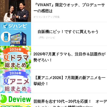
『VIVANT』限定ウオッチ、プロデューサ
ーの感想は
オリコンタイアップ特集
自販機にピッ！ですぐに買えちゃう
（PR）ジハンピ
2026年7月夏ドラマも、注目作＆話題作が
勢ぞろい！
【夏アニメ2026】7月期夏の新アニメを一
挙紹介！
芸能界を志す10代～20代を応援！ オーデ