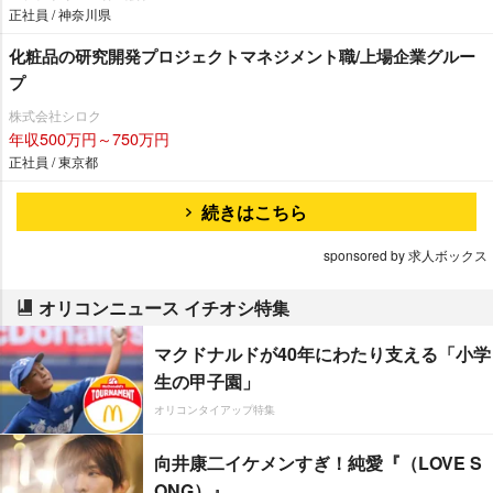
正社員 / 神奈川県
化粧品の研究開発プロジェクトマネジメント職/上場企業グルー
プ
株式会社シロク
年収500万円～750万円
正社員 / 東京都
続きはこちら
sponsored by 求人ボックス
オリコンニュース イチオシ特集
マクドナルドが40年にわたり支える「小学
生の甲子園」
オリコンタイアップ特集
向井康二イケメンすぎ！純愛『（LOVE S
ONG）』