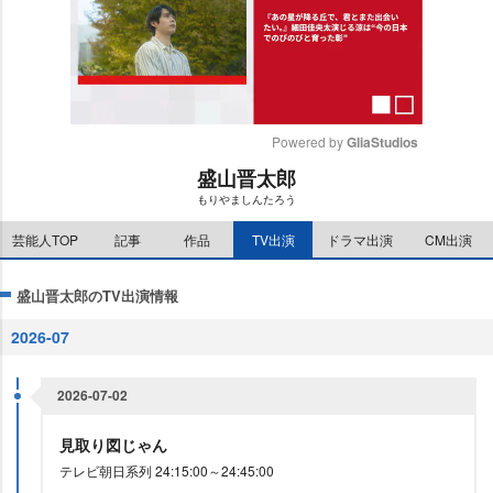
Powered by 
GliaStudios
盛山晋太郎
M
もりやましんたろう
u
t
芸能人TOP
記事
作品
TV出演
ドラマ出演
CM出演
e
盛山晋太郎のTV出演情報
2026-07
2026-07-02
見取り図じゃん
テレビ朝日系列 24:15:00～24:45:00