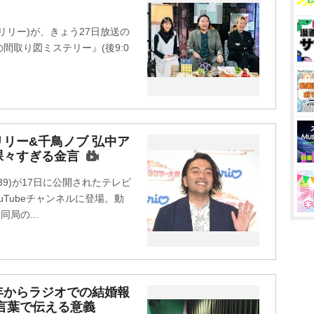
リリー)が、きょう27日放送の
間取り図ミステリー』(後9:0
リー&千鳥ノブ 弘中ア
裸々すぎる金言
9)が17日に公開されたテレビ
uTubeチャンネルに登場。動
局の...
年からラジオでの結婚報
の言葉で伝える意義