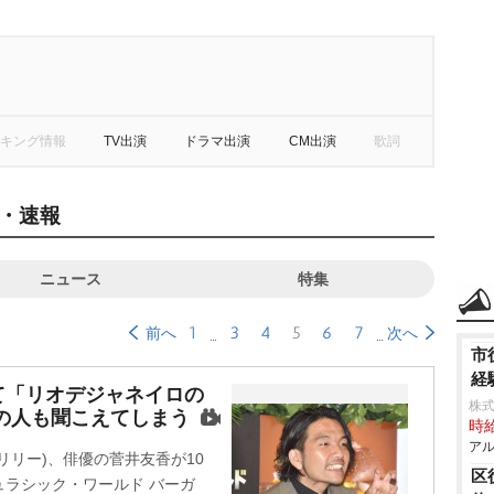
キング情報
TV出演
ドラマ出演
CM出演
歌詞
・速報
ニュース
特集
1
3
4
5
6
7
前へ
次へ
市
経
て「リオデジャネイロの
株式
の人も聞こえてしまう
時給
アル
リリー)、俳優の菅井友香が10
区
ラシック・ワールド バーガ