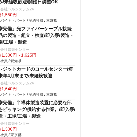
み/未経験歓迎/開始日調整OK
会社ベルシステム24
1,550円
バイト・パート / 契約社員 / 東京都
寮完備」光ファイバーケーブル接続
品の製造・組立・検査/即入寮/製造・
場/工場・製造
式会社京栄センター
1,300円～1,625円
社員 / 愛知県
レジットカードのコールセンター/短
来年4月末まで/未経験歓迎
会社ベルシステム24
1,640円
バイト・パート / 契約社員 / 東京都
寮完備」半導体製造装置に必要な部
をピッキング/供給する作業。/即入寮/
造・工場/工場・製造
式会社京栄センター
1,300円
社員 / 東京都