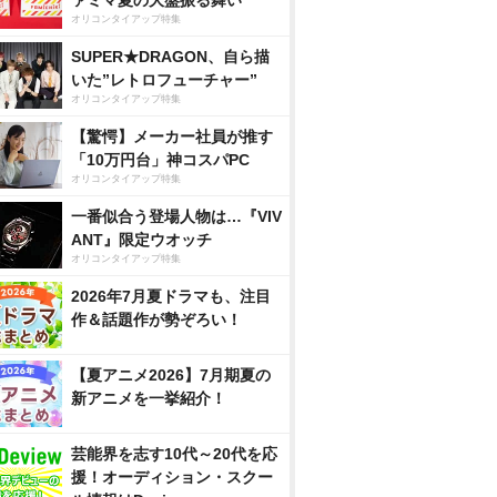
ァミマ夏の大盤振る舞い
オリコンタイアップ特集
SUPER★DRAGON、自ら描
いた”レトロフューチャー”
オリコンタイアップ特集
【驚愕】メーカー社員が推す
「10万円台」神コスパPC
オリコンタイアップ特集
一番似合う登場人物は…『VIV
ANT』限定ウオッチ
オリコンタイアップ特集
2026年7月夏ドラマも、注目
作＆話題作が勢ぞろい！
【夏アニメ2026】7月期夏の
新アニメを一挙紹介！
芸能界を志す10代～20代を応
援！オーディション・スクー