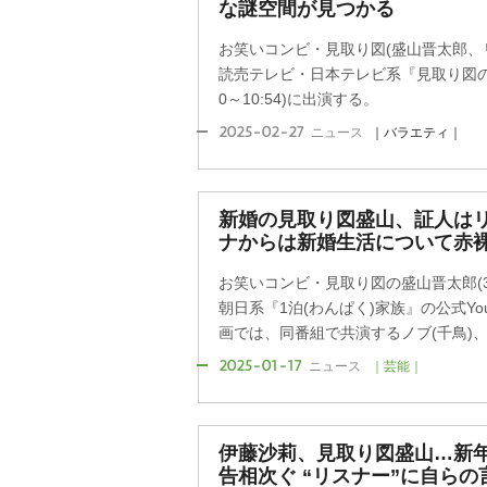
な謎空間が見つかる
お笑いコンビ・見取り図(盛山晋太郎、
読売テレビ・日本テレビ系『見取り図の
0～10:54)に出演する。
2025-02-27
ニュース
｜バラエティ｜
新婚の見取り図盛山、証人はリ
ナからは新婚生活について赤
お笑いコンビ・見取り図の盛山晋太郎(3
朝日系『1泊(わんぱく)家族』の公式Yo
画では、同番組で共演するノブ(千鳥)、同
2025-01-17
ニュース
｜芸能｜
伊藤沙莉、見取り図盛山…新
告相次ぐ “リスナー”に自ら