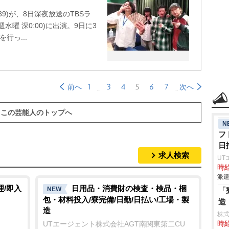
9)が、8日深夜放送のTBSラ
曜 深0:00)に出演。9日に3
行っ...
1
3
4
5
6
7
前へ
次へ
この芸能人のトップへ
N
フ
日
求人検索
UT
時給
派遣
理/即入
日用品・消費財の検査・検品・梱
NEW
「
包・材料投入/寮完備/日勤/日払い/工場・製
造
造
株
UTエージェント株式会社AGT南関東第二CU
時給