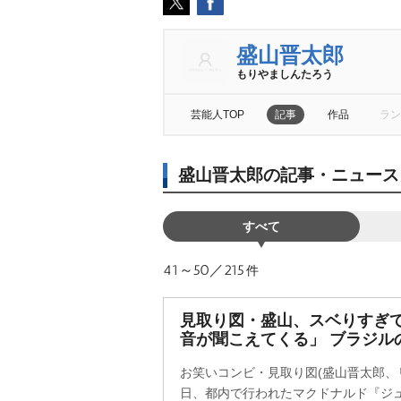
盛山晋太郎
もりやましんたろう
芸能人TOP
記事
作品
ラン
盛山晋太郎の記事・ニュース
すべて
41～50／215
件
見取り図・盛山、スベりすぎ
音が聞こえてくる」 ブラジル
お笑いコンビ・見取り図(盛山晋太郎、
日、都内で行われたマクドナルド『ジュ