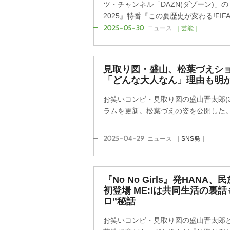
ツ・チャンネル「DAZN(ダゾーン)」の
2025』特番『この夏歴史が変わる!FIFA
2025-05-30
ニュース
｜芸能｜
見取り図・盛山、松葉づえシ
「どんな大人なん」理由も明
お笑いコンビ・見取り図の盛山晋太郎(3
ラムを更新。松葉づえの姿を公開した
2025-04-29
ニュース
｜SNS発｜
『No No Girls』発HAN
初登場 ME:Iは共同生活の裏
ロ”秘話
お笑いコンビ・見取り図の盛山晋太郎と8人