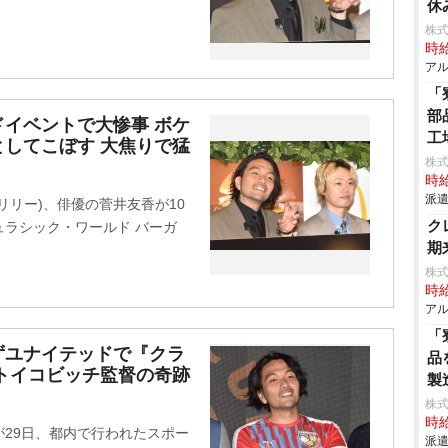
休
。
株式
時給
アル
「
部
イベントで大惨事 ボケ
工
してこぼす 大焦りで猛
株
時給
派遣
リリー)、俳優の菅井友香が10
ク
ラシック・ワールド バーガ
期
。
株式
時給
アル
「
ずユナイテッドで『クラ
品
トイコビッチ監督の奇跡
製
株
時給
29日、都内で行われたスポー
派遣