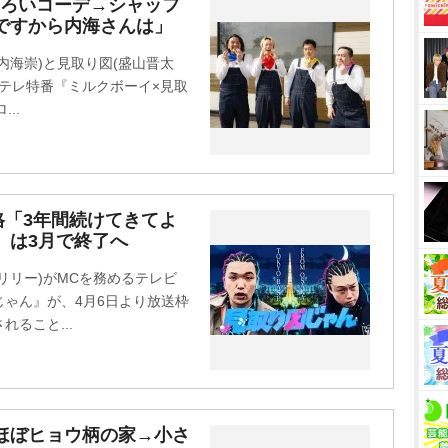
M
そろいコーデ→シャッフ
ですから内海さんは」
u
t
内海崇)と見取り図(盛山晋太
e
ンテレ特番『ミルクボーイ×見取
...
格「3年間続けてきてよ
』は3月で終了へ
リリー)がMCを務めるテレビ
ゃん』が、4月6日より放送枠
れること...
ほぼヒョウ柄の家→小さ