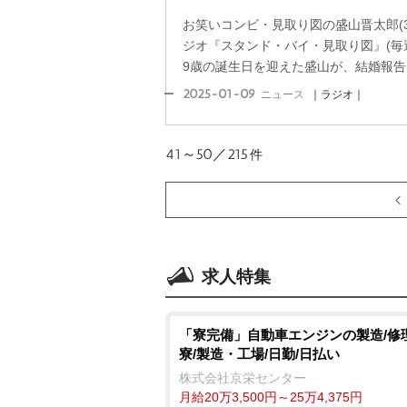
お笑いコンビ・見取り図の盛山晋太郎(3
ジオ『スタンド・バイ・見取り図』(毎週水
9歳の誕生日を迎えた盛山が、結婚報告を
2025-01-09
ニュース
｜ラジオ｜
41～50／215
件
求人特集
「寮完備」自動車エンジンの製造/修
寮/製造・工場/日勤/日払い
株式会社京栄センター
月給20万3,500円～25万4,375円