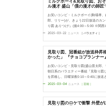
ミルクボーイ&見取り図、お
ル漫才 盛山「僕の漫才の師匠
お笑いコンビ・ミルクボーイ(駒場孝、
郎、リリー)が、きょう22日放送のカ
り図 ありつけ!』(後4:00～5:00 ※関西ロ
2025-03-22
ニュース
｜バラエティ｜
見取り図、冠番組が放送枠昇
かった」 『チョコプランナー
お笑いコンビ・見取り図(盛山晋太郎、
朝日系のバラエティー番組『見取り図じ
を昇格し、日曜深夜0:10～0:40に放送さ
2025-03-04
ニュース
｜芸能｜
見取り図のロケで衝撃 外壁が