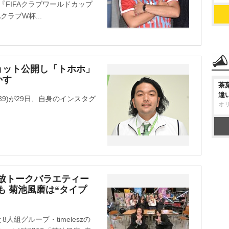
『FIFAクラブワールドカップ
クラブW杯...
ョット公開し「トホホ」
かす
茶
違
9)が29日、自身のインスタグ
オ
。
A、民放トークバラエティー
話も 菊池風磨は“タイプ
組グループ・timeleszの