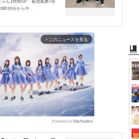
ゃん1時間SP「菊池風磨×音
時30分から午...
このニュースを見る
arrow_forward_ios
Powered by 
GliaStudios