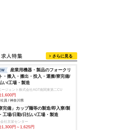
さらに見る
産業用機器・製品のフォークリ
EW
ト・搬入・搬出・投入・運搬/寮完備/
払い/工場・製造
エージェント株式会社AGT南関東第二CU
1,600円
社員 / 神奈川県
寮完備」カップ麺等の製造/即入寮/製
・工場/日勤/日払い/工場・製造
式会社京栄センター
1,300円～1,625円