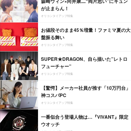
森崎ウィン×向井康二“両片思い”にキュン
が止まらん！
オリコンタイアップ特集
お値段そのまま45％増量！ファミマ夏の大
盤振る舞い
オリコンタイアップ特集
SUPER★DRAGON、自ら描いた”レトロ
フューチャー”
オリコンタイアップ特集
【驚愕】メーカー社員が推す「10万円台」
神コスパPC
オリコンタイアップ特集
一番似合う登場人物は…『VIVANT』限定
ウオッチ