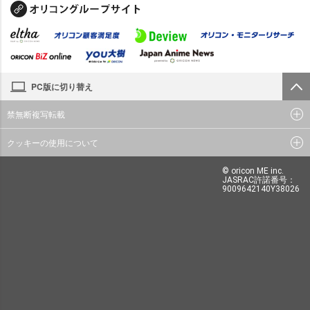
PC版に切り替え
禁無断複写転載
クッキーの使用について
© oricon ME inc.
JASRAC許諾番号：
9009642140Y38026