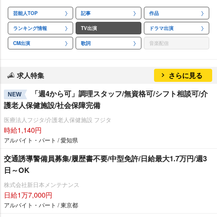
芸能人TOP
記事
作品
ランキング情報
TV出演
ドラマ出演
CM出演
歌詞
音楽配信
求人特集
さらに見る
「週4から可」調理スタッフ/無資格可/シフト相談可/介
NEW
護老人保健施設/社会保障完備
医療法人フジタ/介護老人保健施設 フジタ
時給1,140円
アルバイト・パート / 愛知県
交通誘導警備員募集/履歴書不要/中型免許/日給最大1.7万円/週3
日～OK
株式会社新日本メンテナンス
日給1万7,000円
アルバイト・パート / 東京都