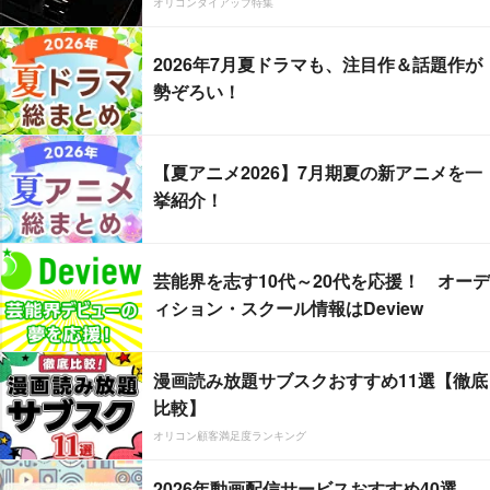
オリコンタイアップ特集
2026年7月夏ドラマも、注目作＆話題作が
勢ぞろい！
【夏アニメ2026】7月期夏の新アニメを一
挙紹介！
芸能界を志す10代～20代を応援！ オーデ
ィション・スクール情報はDeview
漫画読み放題サブスクおすすめ11選【徹底
比較】
オリコン顧客満足度ランキング
2026年動画配信サービスおすすめ40選