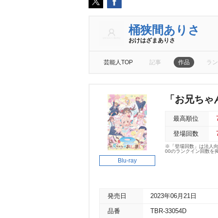
桶狭間ありさ
おけはざまありさ
芸能人TOP
記事
作品
ラン
「お兄ちゃんは
最高順位
登場回数
※「登場回数」は法人
00のランクイン回数を
Blu-ray
発売日
2023年06月21日
品番
TBR-33054D