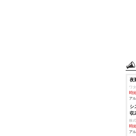
夜
ワ
時給
アル
シ
収
株式
時給
アル