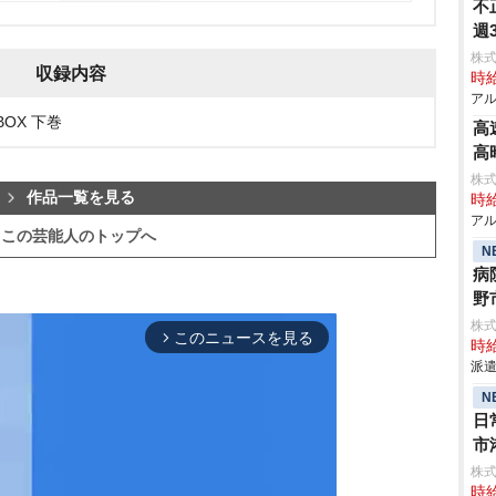
不
週
株式
収録内容
時給
アル
BOX 下巻
高
高
株式
作品一覧を見る
時給
アル
この芸能人のトップへ
N
病
野
株
このニュースを見る
arrow_forward_ios
時給
派遣
N
日
市
株
時給