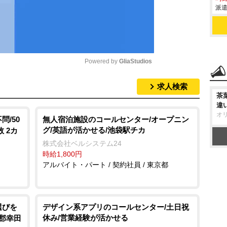
派遣
Powered by 
GliaStudios
求人検索
M
茶
u
違
オ
t
/50
無人宿泊施設のコールセンター/オープニン
グ/英語が活かせる/池袋駅チカ
 2カ
e
株式会社ベルシステム24
時給1,800円
アルバイト・パート / 契約社員 / 東京都
選びを
デザイン系アプリのコールセンター/土日祝
休み/営業経験が活かせる
田郡幸田