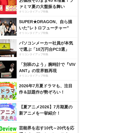
お値段そのまま45％増量！フ
ァミマ夏の大盤振る舞い
オリコンタイアップ特集
SUPER★DRAGON、自ら描
いた”レトロフューチャー”
オリコンタイアップ特集
パソコンメーカー社員が本気
で選ぶ「10万円台PC3選」
オリコンタイアップ特集
「別班のよう」腕時計で『VIV
ANT』の世界観再現
オリコンタイアップ特集
2026年7月夏ドラマも、注目
作＆話題作が勢ぞろい！
【夏アニメ2026】7月期夏の
新アニメを一挙紹介！
芸能界を志す10代～20代を応