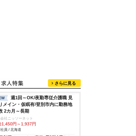
さらに見る
週1回～OK/夜勤専従介護職 見
EW
りメイン・仮眠有/登別市内に勤務地
数 2カ月～長期
式会社ニッソーネット
1,450円～1,937円
社員 / 北海道