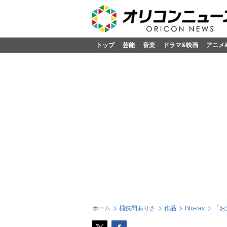
トップ
芸能
音楽
ドラマ&映画
アニメ
ホーム
桶狭間ありさ
作品
Blu-ray
「お兄