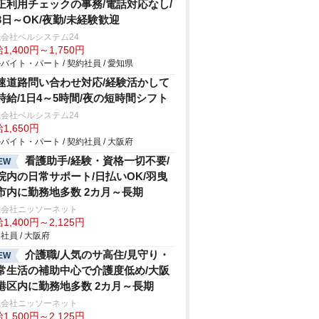
正利用チェックの事務/電話対応なし/
3日～OK/夜勤/未経験歓迎
会社ベルシステム24
1,400円～1,750円
バイト・パート / 契約社員 / 愛知県
速道路問い合わせ対応/経験活かして
時給/1日4～5時間/夜の短時間シフト
会社ベルシステム24
1,650円
バイト・パート / 契約社員 / 大阪府
看護助手/経験・資格一切不要/
EW
院内の日常サポート/日払いOK/羽曳
市内に勤務地多数 2カ月～長期
式会社ニッソーネット
1,400円～2,125円
社員 / 大阪府
介護職/人気のサ高住/見守り・
EW
常生活の補助中心で介護度低め/大阪
港区内に勤務地多数 2カ月～長期
式会社ニッソーネット
1,500円～2,125円