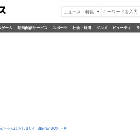
ニュース・特集
&ゲーム
動画配信サービス
スポーツ
社会・経済
グルメ
ビューティ
ラ
ちゃんはおしまい!」Blu-ray BOX 下巻