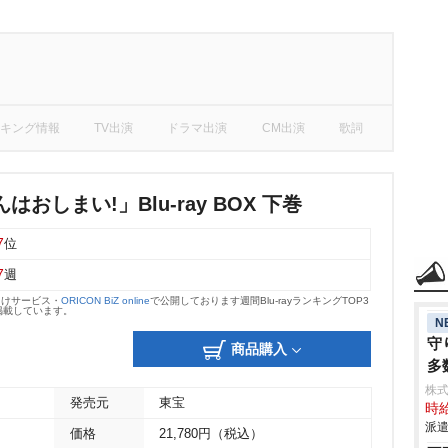
キング情報
TV出演
ドラマ出演
CM出演
歌詞
おしまい!」Blu-ray BOX 下巻
7
位
7
週
向けサービス・
ORICON BiZ online
で公開しております週間Blu-rayランキングTOP3
掲載しています。
N
守
商品購入
多
株
発売元
東宝
時給
派遣
価格
21,780円（税込）