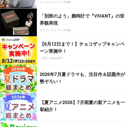
オリコンタイアップ特集
「別班のよう」腕時計で『VIVANT』の世
界観再現
オリコンタイアップ特集
【8月12日まで！】チョコザップキャンペ
ーン実施中！
（PR）chocoZAP
2026年7月夏ドラマも、注目作＆話題作が
勢ぞろい！
【夏アニメ2026】7月期夏の新アニメを一
挙紹介！