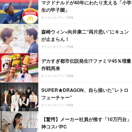
マクドナルドが40年にわたり支える「小学
生の甲子園」
オリコンタイアップ特集
森崎ウィン×向井康二“両片思い”にキュン
が止まらん！
オリコンタイアップ特集
デカすぎ都市伝説発生!?ファミマ45％増量
作戦再来
オリコンタイアップ特集
SUPER★DRAGON、自ら描いた”レトロ
フューチャー”
オリコンタイアップ特集
【驚愕】メーカー社員が推す「10万円台」
神コスパPC