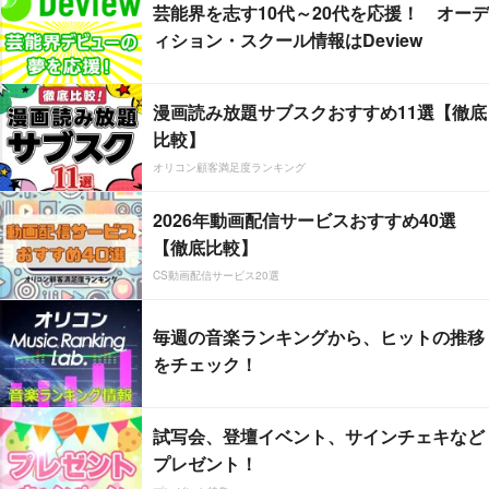
芸能界を志す10代～20代を応援！ オーデ
ィション・スクール情報はDeview
漫画読み放題サブスクおすすめ11選【徹底
比較】
オリコン顧客満足度ランキング
2026年動画配信サービスおすすめ40選
【徹底比較】
CS動画配信サービス20選
毎週の音楽ランキングから、ヒットの推移
をチェック！
試写会、登壇イベント、サインチェキなど
プレゼント！