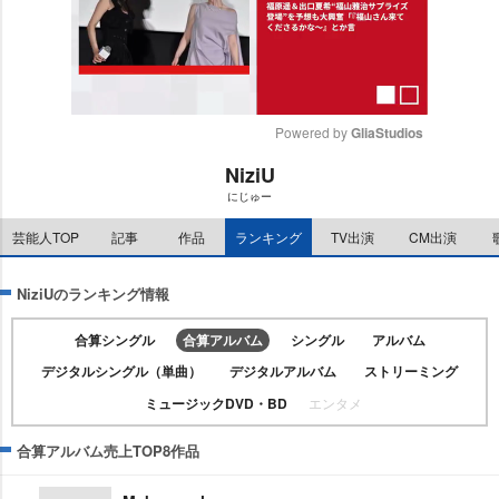
Powered by 
GliaStudios
NiziU
M
にじゅー
u
t
芸能人TOP
記事
作品
ランキング
TV出演
CM出演
e
NiziUのランキング情報
合算シングル
合算アルバム
シングル
アルバム
デジタルシングル（単曲）
デジタルアルバム
ストリーミング
ミュージックDVD・BD
エンタメ
合算アルバム売上TOP8作品