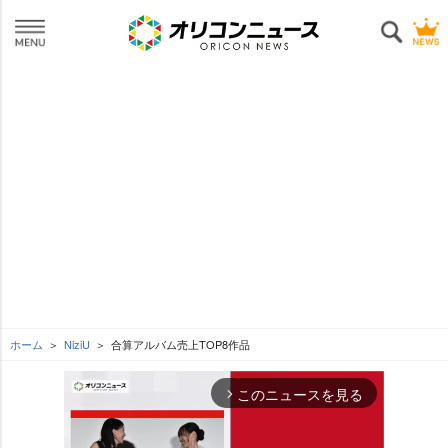
ホーム
NiziU
合算アルバム売上TOP8作品
このニュースを見る
arrow_forward_ios