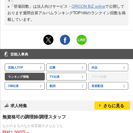
※「登場回数」は法人向けサービス・
ORICON BiZ online
で公開して
おります週間合算アルバムランキングTOP100のランクイン回数を掲
載しています。
芸能人事典
芸能人TOP
記事
作品
ランキング情報
TV出演
ドラマ出演
CM出演
歌詞
音楽配信
求人特集
さらに見る
無資格可の調理師/調理スタッフ
なかのまるのなか保育園大きなおうち
時給1,300円～