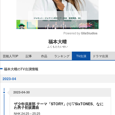
Powered by 
GliaStudios
福本大晴
M
ふくもとたいせい
u
t
芸能人TOP
記事
作品
ランキング
TV出演
ドラマ出演
e
福本大晴のTV出演情報
2023-04
2023-04-30
ザ少年倶楽部 テーマ「STORY」(1)▽SixTONES、なに
わ男子初披露曲
NHK 24:25～25:25