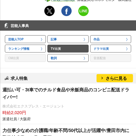
芸能人事典
芸能人TOP
記事
作品
ランキング情報
TV出演
ドラマ出演
CM出演
歌詞
音楽配信
求人特集
さらに見る
週払い可・3t車でのチルド食品や米飯商品のコンビニ配送ドラ
イバー!
株式会社エクスプレス・エージェント
時給2,020円
派遣社員 / 大阪府
力仕事少なめの介護職/年齢不問/50代以上が活躍中/豊田市内に