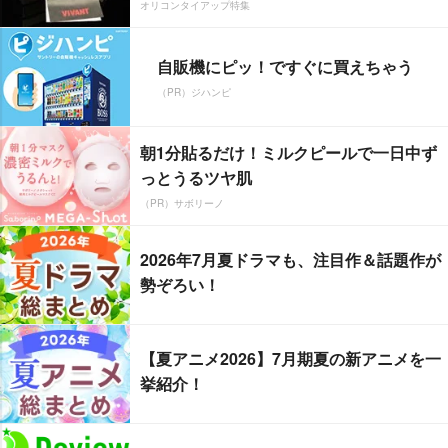
オリコンタイアップ特集
自販機にピッ！ですぐに買えちゃう
（PR）ジハンピ
朝1分貼るだけ！ミルクピールで一日中ず
っとうるツヤ肌
（PR）サボリーノ
2026年7月夏ドラマも、注目作＆話題作が
勢ぞろい！
【夏アニメ2026】7月期夏の新アニメを一
挙紹介！