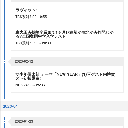
ラヴィット!
TBS系列 8:00～9:55
東大王★鶴崎卒業まで1ヶ月!7連勝か敗北か★何問わか
る?全国難関中学入学テスト
TBS系列 19:00～20:30
2023-02-12
ザ少年倶楽部 テーマ「NEW YEAR」(1)▽ゲスト内博貴・
スト初披露曲!
NHK 24:35～25:36
2023-01
2023-01-23