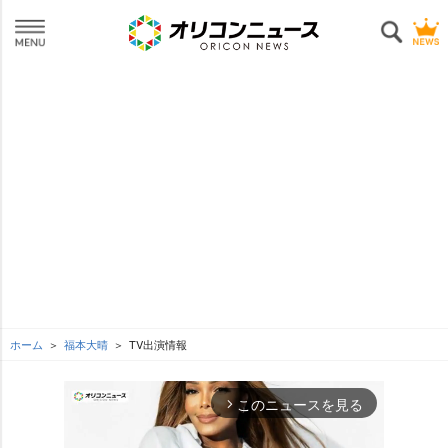
ホーム
福本大晴
TV出演情報
このニュースを見る
arrow_forward_ios