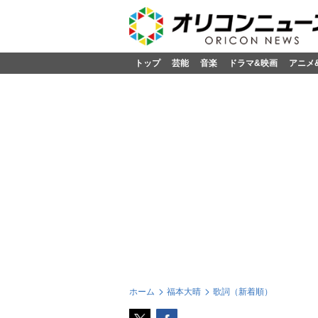
トップ
芸能
音楽
ドラマ&映画
アニメ
ホーム
福本大晴
歌詞（新着順）