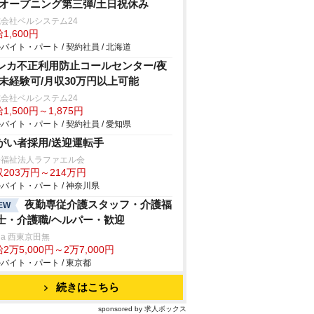
/オープニング第三弾/土日祝休み
会社ベルシステム24
1,600円
バイト・パート / 契約社員 / 北海道
レカ不正利用防止コールセンター/夜
/未経験可/月収30万円以上可能
会社ベルシステム24
1,500円～1,875円
バイト・パート / 契約社員 / 愛知県
がい者採用/送迎運転手
会福祉法人ラファエル会
203万円～214万円
バイト・パート / 神奈川県
夜勤専従介護スタッフ・介護福
EW
士・介護職/ヘルパー・歓迎
rna 西東京田無
2万5,000円～2万7,000円
バイト・パート / 東京都
続きはこちら
sponsored by 求人ボックス