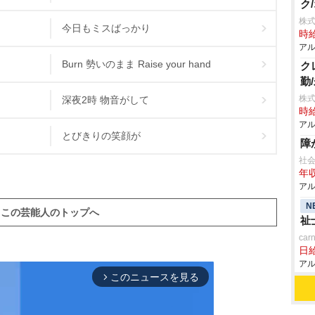
ク
株式
今日もミスばっかり
時給
アル
Burn 勢いのまま Raise your hand
ク
勤
株式
深夜2時 物音がして
時給
アル
とびきりの笑顔が
障
社
年収
アル
N
この芸能人のトップへ
祉
ca
日給
アル
このニュースを見る
arrow_forward_ios