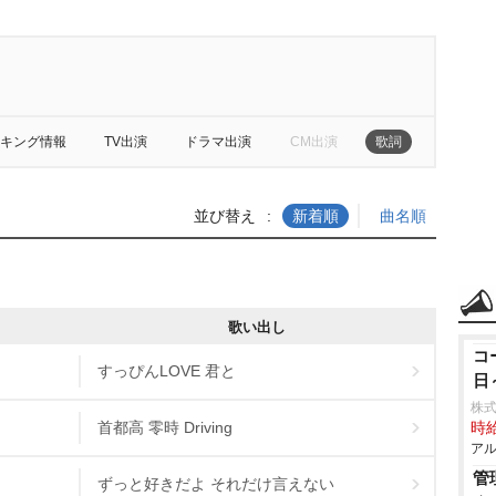
キング情報
TV出演
ドラマ出演
CM出演
歌詞
並び替え
新着順
曲名順
歌い出し
コ
すっぴんLOVE 君と
日
株式
首都高 零時 Driving
時給
アル
管
ずっと好きだよ それだけ言えない