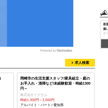
茶
違
オ
Powered by 
GliaStudios
求人検索
M
u
t
給
岡崎市の生活支援スタッフ/家具組立・庭の
お手入れ・清掃など/未経験歓迎・時給1300
e
円～
株式会社イクサム
時給1,300円～1,500円
アルバイト・パート / 愛知県