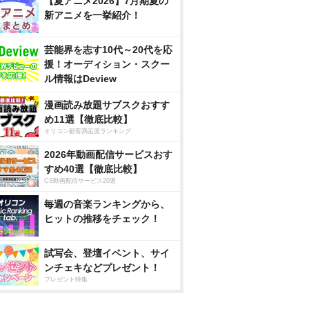
【夏アニメ2026】7月期夏の
新アニメを一挙紹介！
芸能界を志す10代～20代を応
援！オーディション・スクー
ル情報はDeview
漫画読み放題サブスクおすす
め11選【徹底比較】
オリコン顧客満足度ランキング
2026年動画配信サービスおす
すめ40選【徹底比較】
CS動画配信サービス20選
毎週の音楽ランキングから、
ヒットの推移をチェック！
試写会、登壇イベント、サイ
ンチェキなどプレゼント！
プレゼント特集