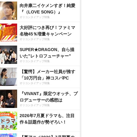
向井康二イケメンすぎ！純愛
『（LOVE SONG）』
オリコンタイアップ特集
大好評につき再び！ファミマ
名物45％増量キャンペーン
オリコンタイアップ特集
SUPER★DRAGON、自ら描
いた”レトロフューチャー”
オリコンタイアップ特集
【驚愕】メーカー社員が推す
「10万円台」神コスパPC
オリコンタイアップ特集
『VIVANT』限定ウオッチ、プ
ロデューサーの感想は
オリコンタイアップ特集
2026年7月夏ドラマも、注目
作＆話題作が勢ぞろい！