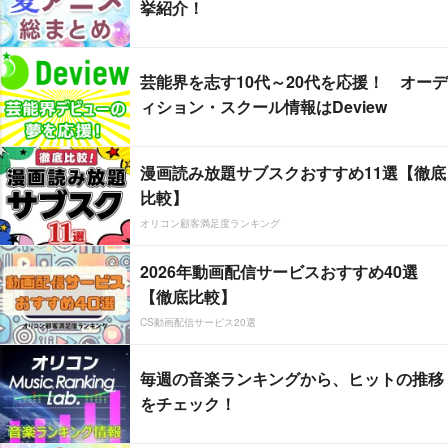
挙紹介！
芸能界を志す10代～20代を応援！ オーデ
ィション・スクール情報はDeview
漫画読み放題サブスクおすすめ11選【徹底
比較】
オリコン顧客満足度ランキング
2026年動画配信サービスおすすめ40選
【徹底比較】
CS動画配信サービス20選
毎週の音楽ランキングから、ヒットの推移
をチェック！