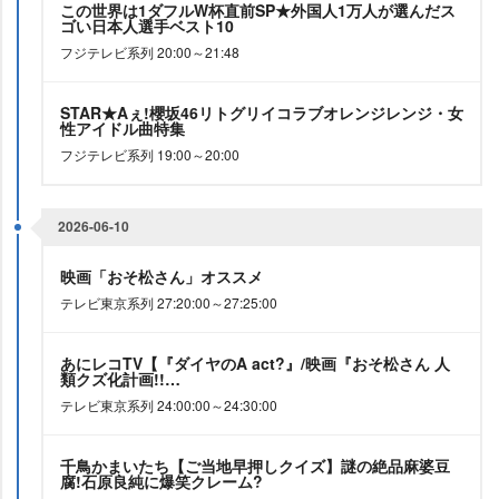
この世界は1ダフルW杯直前SP★外国人1万人が選んだス
ゴい日本人選手ベスト10
フジテレビ系列 20:00～21:48
STAR★Aぇ!櫻坂46リトグリイコラブオレンジレンジ・女
性アイドル曲特集
フジテレビ系列 19:00～20:00
2026-06-10
映画「おそ松さん」オススメ
テレビ東京系列 27:20:00～27:25:00
あにレコTV【『ダイヤのA act?』/映画『おそ松さん 人
類クズ化計画!!…
テレビ東京系列 24:00:00～24:30:00
千鳥かまいたち【ご当地早押しクイズ】謎の絶品麻婆豆
腐!石原良純に爆笑クレーム?