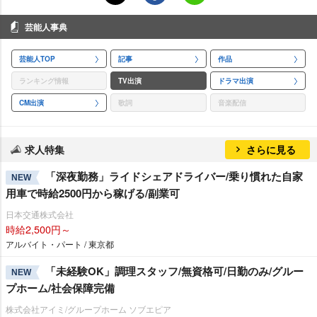
芸能人事典
芸能人TOP
記事
作品
ランキング情報
TV出演
ドラマ出演
CM出演
歌詞
音楽配信
求人特集
さらに見る
「深夜勤務」ライドシェアドライバー/乗り慣れた自家
NEW
用車で時給2500円から稼げる/副業可
日本交通株式会社
時給2,500円～
アルバイト・パート / 東京都
「未経験OK」調理スタッフ/無資格可/日勤のみ/グルー
NEW
プホーム/社会保障完備
株式会社アイミ/グループホーム ソブエピア