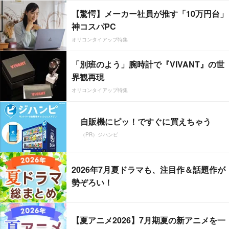
【驚愕】メーカー社員が推す「10万円台」
神コスパPC
オリコンタイアップ特集
「別班のよう」腕時計で『VIVANT』の世
界観再現
オリコンタイアップ特集
自販機にピッ！ですぐに買えちゃう
（PR）ジハンピ
2026年7月夏ドラマも、注目作＆話題作が
勢ぞろい！
【夏アニメ2026】7月期夏の新アニメを一