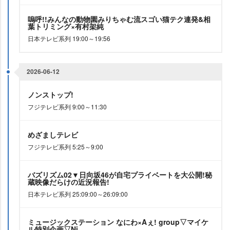
嗚呼!!みんなの動物園みりちゃむ流スゴい猫テク連発&相
葉トリミング×有村架純
日本テレビ系列 19:00～19:56
2026-06-12
ノンストップ!
フジテレビ系列 9:00～11:30
めざましテレビ
フジテレビ系列 5:25～9:00
バズリズム02▼日向坂46が自宅プライベートを大公開!秘
蔵映像だらけの近況報告!
日本テレビ系列 25:09:00～26:09:00
ミュージックステーション なにわ×Aぇ! group▽マイケ
ル特別企画▽Ni…