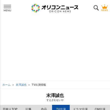
ホーム
末澤誠也
TV出演情報
末澤誠也
すえざわせい
芸能人TOP
記事
作品
TV出演
ドラマ出演
CM出演