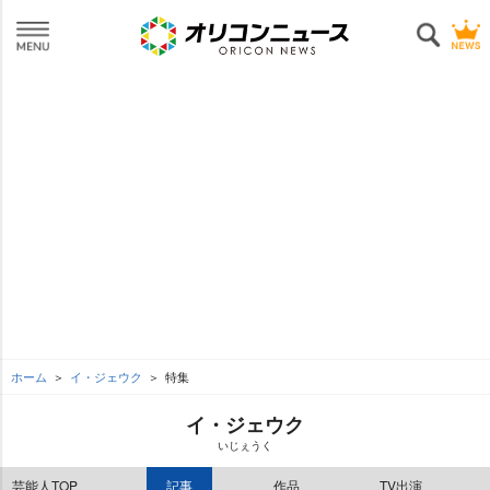
ホーム
イ・ジェウク
特集
イ・ジェウク
いじぇうく
芸能人TOP
記事
作品
TV出演