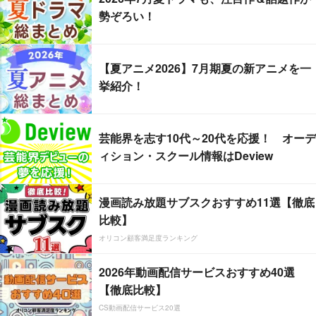
勢ぞろい！
【夏アニメ2026】7月期夏の新アニメを一
挙紹介！
芸能界を志す10代～20代を応援！ オーデ
ィション・スクール情報はDeview
漫画読み放題サブスクおすすめ11選【徹底
比較】
オリコン顧客満足度ランキング
2026年動画配信サービスおすすめ40選
【徹底比較】
CS動画配信サービス20選