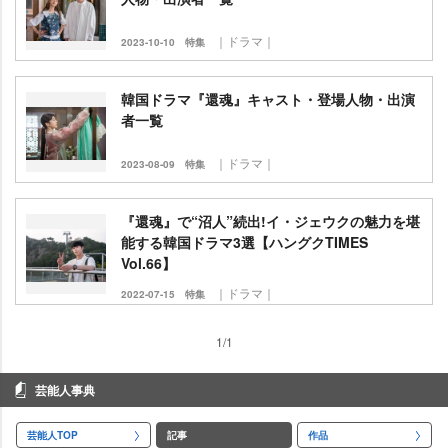
｜ドラマ｜
2023-10-10
特集
韓国ドラマ『還魂』キャスト・登場人物・出演
者一覧
｜ドラマ｜
2023-08-09
特集
『還魂』で“沼人”続出!イ・ジェウクの魅力を堪
能する韓国ドラマ3選【ハングクTIMES
Vol.66】
｜ドラマ｜
2022-07-15
特集
1/1
芸能人事典
芸能人TOP
記事
作品