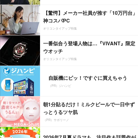
【驚愕】メーカー社員が推す「10万円台」
神コスパPC
オリコンタイアップ特集
一番似合う登場人物は…『VIVANT』限定
ウオッチ
オリコンタイアップ特集
自販機にピッ！ですぐに買えちゃう
（PR）ジハンピ
朝1分貼るだけ！ミルクピールで一日中ず
っとうるツヤ肌
（PR）サボリーノ
2026年7月夏ドラマも、注目作＆話題作が