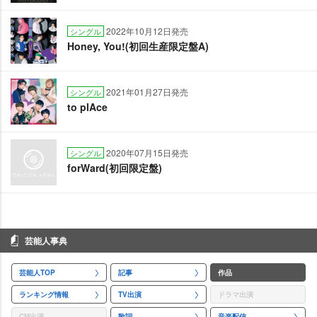
2022年10月12日発売
シングル
Honey, You!(初回生産限定盤A)
2021年01月27日発売
シングル
to plAce
2020年07月15日発売
シングル
forWard(初回限定盤)
芸能人事典
芸能人TOP
記事
作品
ランキング情報
TV出演
ドラマ出演
CM出演
歌詞
音楽配信