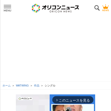
ホーム
WATWING
作品
シングル
このニュースを見る
arrow_forward_ios