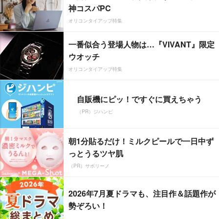
神コスパPC
オリコンタイアップ特集
一番似合う登場人物は…『VIVANT』限定
ウオッチ
オリコンタイアップ特集
自販機にピッ！ですぐに買えちゃう
（PR）ジハンピ
朝1分貼るだけ！ミルクピールで一日中ず
っとうるツヤ肌
（PR）サボリーノ
2026年7月夏ドラマも、注目作＆話題作が
勢ぞろい！