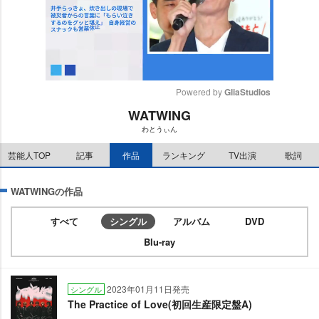
Powered by 
GliaStudios
WATWING
M
わとうぃん
u
t
芸能人TOP
記事
作品
ランキング
TV出演
歌詞
e
WATWINGの作品
すべて
シングル
アルバム
DVD
Blu-ray
2023年01月11日発売
シングル
The Practice of Love(初回生産限定盤A)