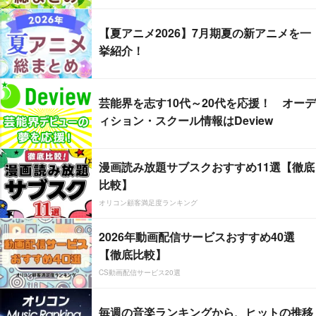
【夏アニメ2026】7月期夏の新アニメを一
挙紹介！
芸能界を志す10代～20代を応援！ オーデ
ィション・スクール情報はDeview
漫画読み放題サブスクおすすめ11選【徹底
比較】
オリコン顧客満足度ランキング
2026年動画配信サービスおすすめ40選
【徹底比較】
CS動画配信サービス20選
毎週の音楽ランキングから、ヒットの推移