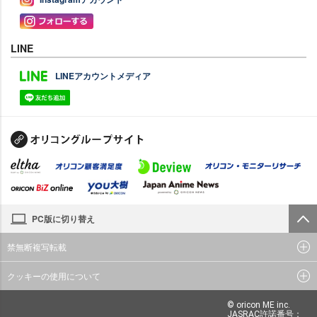
LINE
LINEアカウントメディア
PC版に切り替え
禁無断複写転載
クッキーの使用について
© oricon ME inc.
JASRAC許諾番号：