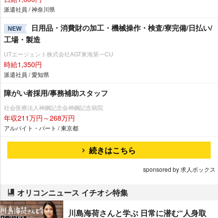
派遣社員 / 神奈川県
日用品・消費財の加工・機械操作・検査/寮完備/日払い/
NEW
工場・製造
UTエージェント株式会社AGT東海第一CU
時給1,350円
派遣社員 / 愛知県
障がい者採用/事務補助スタッフ
社会医療法人神鋼記念会神鋼記念病院
年収211万円～268万円
アルバイト・パート / 東京都
続きはこちら
sponsored by 求人ボックス
オリコンニュース イチオシ特集
川島海荷さんと学ぶ 日常に潜む“人身取