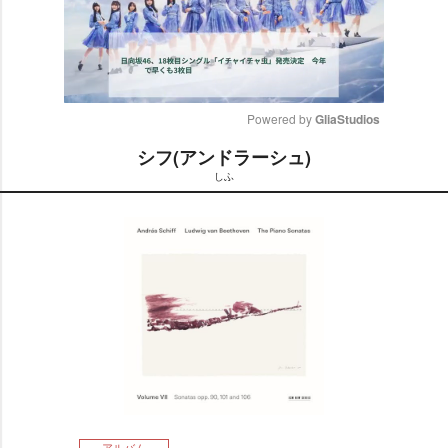
Powered by 
GliaStudios
シフ(アンドラーシュ)
M
しふ
u
t
e
アルバム