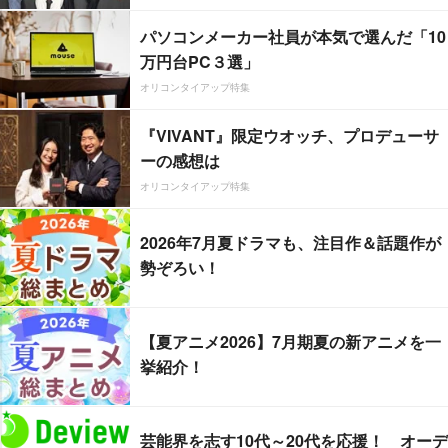
パソコンメーカー社員が本気で選んだ「10
万円台PC３選」
オリコンタイアップ特集
『VIVANT』限定ウオッチ、プロデューサ
ーの感想は
オリコンタイアップ特集
2026年7月夏ドラマも、注目作＆話題作が
勢ぞろい！
【夏アニメ2026】7月期夏の新アニメを一
挙紹介！
芸能界を志す10代～20代を応援！ オーデ