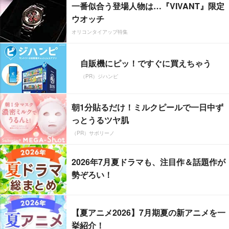
一番似合う登場人物は…『VIVANT』限定
ウオッチ
オリコンタイアップ特集
自販機にピッ！ですぐに買えちゃう
（PR）ジハンピ
朝1分貼るだけ！ミルクピールで一日中ず
っとうるツヤ肌
（PR）サボリーノ
2026年7月夏ドラマも、注目作＆話題作が
勢ぞろい！
【夏アニメ2026】7月期夏の新アニメを一
挙紹介！