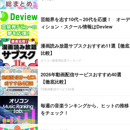
芸能界を志す10代～20代を応援！ オーデ
ィション・スクール情報はDeview
漫画読み放題サブスクおすすめ11選【徹底
比較】
オリコン顧客満足度ランキング
2026年動画配信サービスおすすめ40選
【徹底比較】
CS動画配信サービス20選
毎週の音楽ランキングから、ヒットの推移
をチェック！