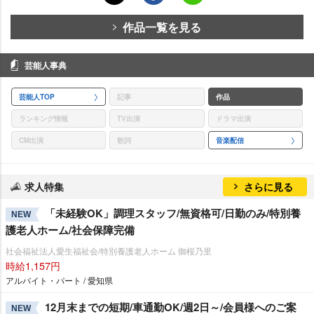
作品一覧を見る
芸能人事典
芸能人TOP
記事
作品
ランキング情報
TV出演
ドラマ出演
CM出演
歌詞
音楽配信
求人特集
さらに見る
「未経験OK」調理スタッフ/無資格可/日勤のみ/特別養
NEW
護老人ホーム/社会保障完備
社会福祉法人愛生福祉会/特別養護老人ホーム 御桜乃里
時給1,157円
アルバイト・パート / 愛知県
12月末までの短期/車通勤OK/週2日～/会員様へのご案
NEW