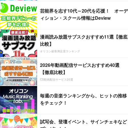
芸能界を志す10代～20代を応援！ オーデ
ィション・スクール情報はDeview
漫画読み放題サブスクおすすめ11選【徹底
比較】
オリコン顧客満足度ランキング
2026年動画配信サービスおすすめ40選
【徹底比較】
CS動画配信サービス20選
毎週の音楽ランキングから、ヒットの推移
をチェック！
試写会、登壇イベント、サインチェキなど