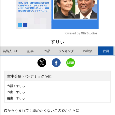
Powered by 
GliaStudios
すりぃ
M
u
芸能人TOP
記事
作品
ランキング
TV出演
歌詞
t
e
空中分解(パンデミック ver.)
作詞 :
すりぃ
作曲 :
すりぃ
編曲 :
すりぃ
僕からうまれてく認めたくないこの姿がさらに