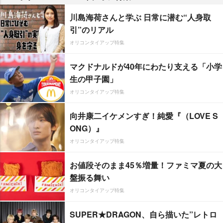
川島海荷さんと学ぶ 日常に潜む“人身取
引”のリアル
オリコンタイアップ特集
マクドナルドが40年にわたり支える「小学
生の甲子園」
オリコンタイアップ特集
向井康二イケメンすぎ！純愛『（LOVE S
ONG）』
オリコンタイアップ特集
お値段そのまま45％増量！ファミマ夏の大
盤振る舞い
オリコンタイアップ特集
SUPER★DRAGON、自ら描いた”レトロ