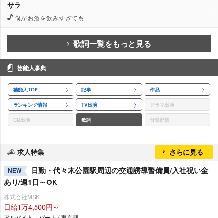
サラ
僕がお酒を飲みすぎても
歌詞一覧をもっと見る
芸能人事典
芸能人TOP
記事
作品
ランキング情報
TV出演
ドラマ出演
CM出演
歌詞
音楽配信
求人特集
さらに見る
日勤・代々木公園駅周辺の交通誘導警備員/入社祝い金
NEW
あり/週1日～OK
株式会社MSK
日給1万4,500円～
アルバイト・パート / 東京都