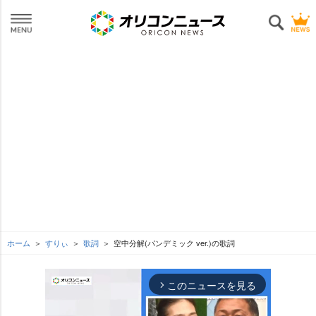
ホーム
すりぃ
歌詞
空中分解(パンデミック ver.)の歌詞
このニュースを見る
arrow_forward_ios