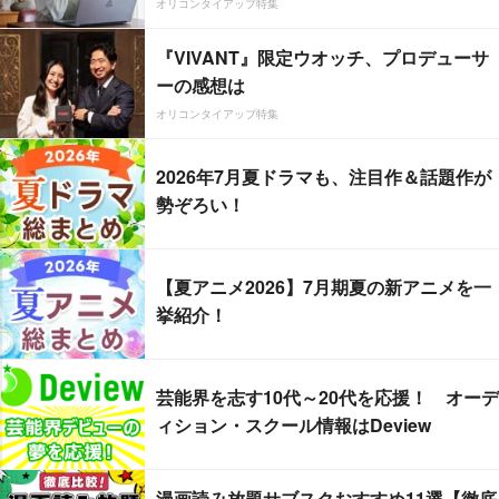
オリコンタイアップ特集
『VIVANT』限定ウオッチ、プロデューサ
ーの感想は
オリコンタイアップ特集
2026年7月夏ドラマも、注目作＆話題作が
勢ぞろい！
【夏アニメ2026】7月期夏の新アニメを一
挙紹介！
芸能界を志す10代～20代を応援！ オーデ
ィション・スクール情報はDeview
漫画読み放題サブスクおすすめ11選【徹底