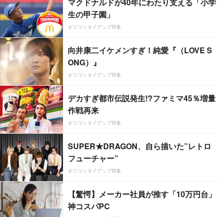
マクドナルドが40年にわたり支える「小学
生の甲子園」
オリコンタイアップ特集
向井康二イケメンすぎ！純愛『（LOVE S
ONG）』
オリコンタイアップ特集
デカすぎ都市伝説発生!?ファミマ45％増量
作戦再来
オリコンタイアップ特集
SUPER★DRAGON、自ら描いた”レトロ
フューチャー”
オリコンタイアップ特集
【驚愕】メーカー社員が推す「10万円台」
神コスパPC