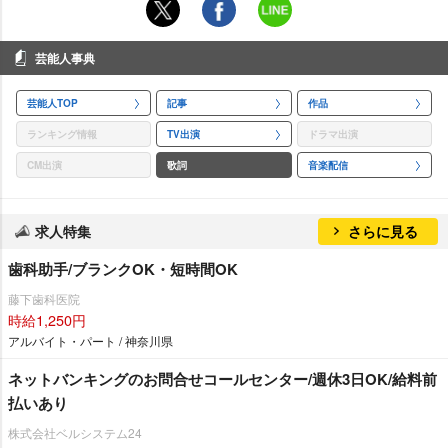
芸能人事典
芸能人TOP
記事
作品
ランキング情報
TV出演
ドラマ出演
CM出演
歌詞
音楽配信
求人特集
さらに見る
歯科助手/ブランクOK・短時間OK
藤下歯科医院
時給1,250円
アルバイト・パート / 神奈川県
ネットバンキングのお問合せコールセンター/週休3日OK/給料前
払いあり
株式会社ベルシステム24