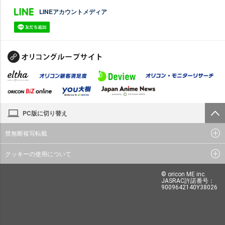
LINEアカウントメディア
PC版に切り替え
禁無断複写転載
クッキーの使用について
© oricon ME inc.
JASRAC許諾番号：
9009642140Y38026