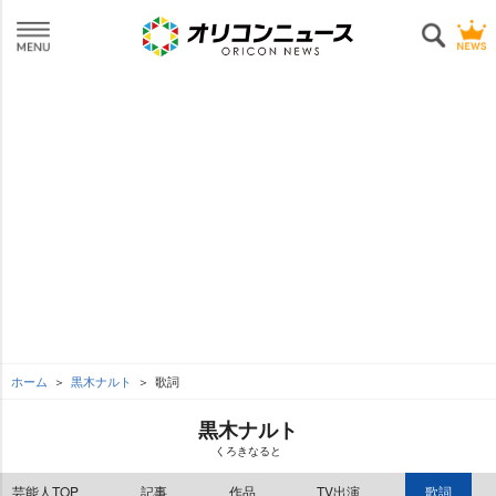
ホーム
黒木ナルト
歌詞
黒木ナルト
くろきなると
芸能人TOP
記事
作品
TV出演
歌詞