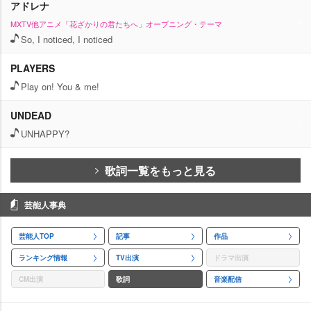
アドレナ
MXTV他アニメ「花ざかりの君たちへ」オープニング・テーマ
So, I noticed, I noticed
PLAYERS
Play on! You & me!
UNDEAD
UNHAPPY?
歌詞一覧をもっと見る
芸能人事典
芸能人TOP
記事
作品
ランキング情報
TV出演
ドラマ出演
CM出演
歌詞
音楽配信