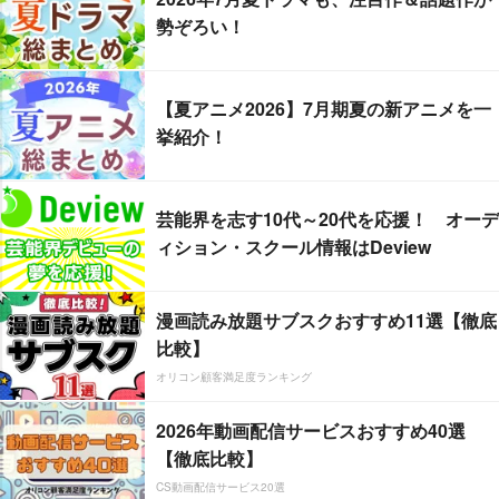
勢ぞろい！
【夏アニメ2026】7月期夏の新アニメを一
挙紹介！
芸能界を志す10代～20代を応援！ オーデ
ィション・スクール情報はDeview
漫画読み放題サブスクおすすめ11選【徹底
比較】
オリコン顧客満足度ランキング
2026年動画配信サービスおすすめ40選
【徹底比較】
CS動画配信サービス20選