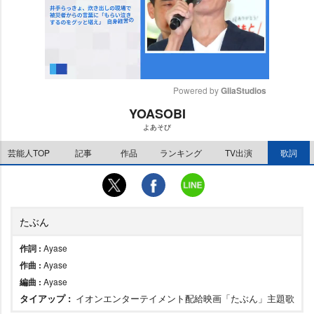
Powered by 
GliaStudios
YOASOBI
M
よあそび
u
t
芸能人TOP
記事
作品
ランキング
TV出演
歌詞
e
たぶん
作詞 :
Ayase
作曲 :
Ayase
編曲 :
Ayase
タイアップ :
イオンエンターテイメント配給映画「たぶん」主題歌