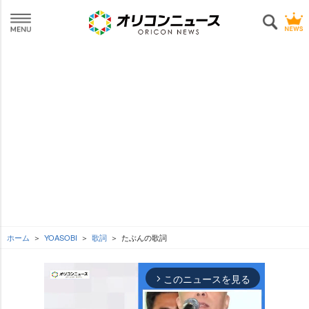
ホーム
YOASOBI
歌詞
たぶんの歌詞
このニュースを見る
arrow_forward_ios