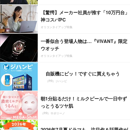
【驚愕】メーカー社員が推す「10万円台」
神コスパPC
オリコンタイアップ特集
一番似合う登場人物は…『VIVANT』限定
ウオッチ
オリコンタイアップ特集
自販機にピッ！ですぐに買えちゃう
（PR）ジハンピ
朝1分貼るだけ！ミルクピールで一日中ず
っとうるツヤ肌
（PR）サボリーノ
2026年7月夏ドラマも、注目作＆話題作が