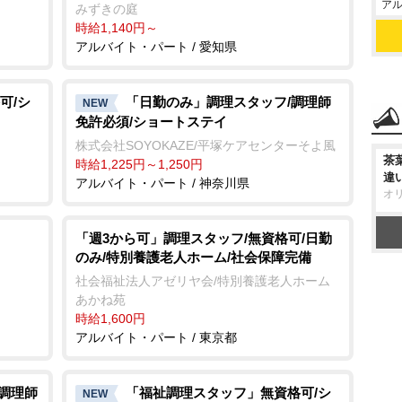
アル
みずきの庭
時給1,140円～
アルバイト・パート / 愛知県
可/シ
「日勤のみ」調理スタッフ/調理師
NEW
免許必須/ショートステイ
株式会社SOYOKAZE/平塚ケアセンターそよ風
茶
時給1,225円～1,250円
違
アルバイト・パート / 神奈川県
オ
「週3から可」調理スタッフ/無資格可/日勤
のみ/特別養護老人ホーム/社会保障完備
社会福祉法人アゼリヤ会/特別養護老人ホーム
あかね苑
時給1,600円
アルバイト・パート / 東京都
/調理師
「福祉調理スタッフ」無資格可/シ
NEW