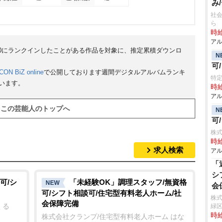
み
社会
ら
時給
アル
50にランクインしたことがある作品を対象に、推定累積ダウンロ
N
可
CON BiZ online
で公開しております週間デジタルアルバムランキ
特定
ています。
時給
アル
この芸能人のトップへ
N
可
株式
時給
求人検索
アル
「
シ
可/シ
「未経験OK」調理スタッフ/無資格
NEW
会
可/シフト相談可/住宅型有料老人ホーム/社
株式
会保障完備
くる
緑
時給
株式会社クランプ/住宅型有料老人ホーム はな