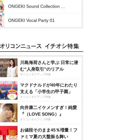
ONGEKI Sound Collection 07「Memories of O.N.G.E.K.I.」
ONGEKI Vocal Party 01
川島海荷さんと学ぶ 日常に潜
む“人身取引”のリアル
オリコンタイアップ特集
マクドナルドが40年にわたり
支える「小学生の甲子園」
オリコンタイアップ特集
向井康二イケメンすぎ！純愛
『（LOVE SONG）』
オリコンタイアップ特集
お値段そのまま45％増量！フ
ァミマ夏の大盤振る舞い