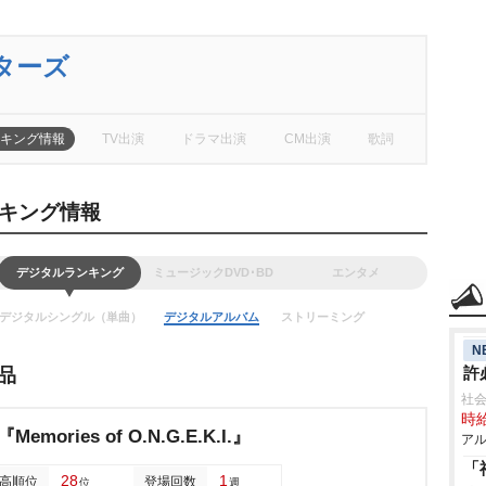
ターズ
キング情報
TV出演
ドラマ出演
CM出演
歌詞
キング情報
デジタルランキング
ミュージックDVD･BD
エンタメ
デジタルシングル（単曲）
デジタルアルバム
ストリーミング
N
許
品
社会
時給
『Memories of O.N.G.E.K.I.』
アル
「
28
1
高順位
登場回数
位
週