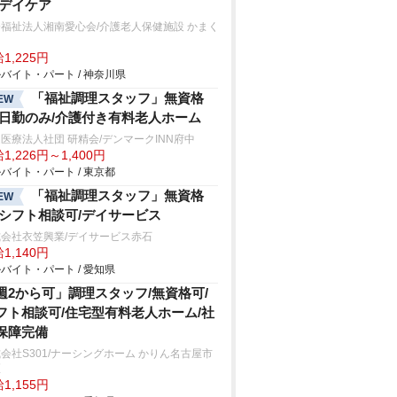
/デイケア
福祉法人湘南愛心会/介護老人保健施設 かまく
1,225円
バイト・パート / 神奈川県
「福祉調理スタッフ」無資格
EW
/日勤のみ/介護付き有料老人ホーム
医療法人社団 研精会/デンマークINN府中
1,226円～1,400円
バイト・パート / 東京都
「福祉調理スタッフ」無資格
EW
/シフト相談可/デイサービス
会社衣笠興業/デイサービス赤石
1,140円
バイト・パート / 愛知県
週2から可」調理スタッフ/無資格可/
フト相談可/住宅型有料老人ホーム/社
保障完備
会社S301/ナーシングホーム かりん名古屋市
区
1,155円