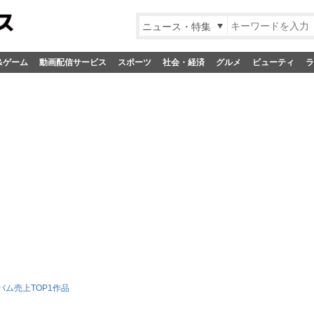
ニュース・特集
&ゲーム
動画配信サービス
スポーツ
社会・経済
グルメ
ビューティ
ラ
バム売上TOP1作品