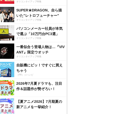
オリコンタイアップ特集
SUPER★DRAGON、自ら描
いた”レトロフューチャー”
オリコンタイアップ特集
パソコンメーカー社員が本気
で選ぶ「10万円台PC3選」
オリコンタイアップ特集
一番似合う登場人物は…『VIV
ANT』限定ウオッチ
オリコンタイアップ特集
自販機にピッ！ですぐに買え
ちゃう
（PR）ジハンピ
2026年7月夏ドラマも、注目
作＆話題作が勢ぞろい！
【夏アニメ2026】7月期夏の
新アニメを一挙紹介！