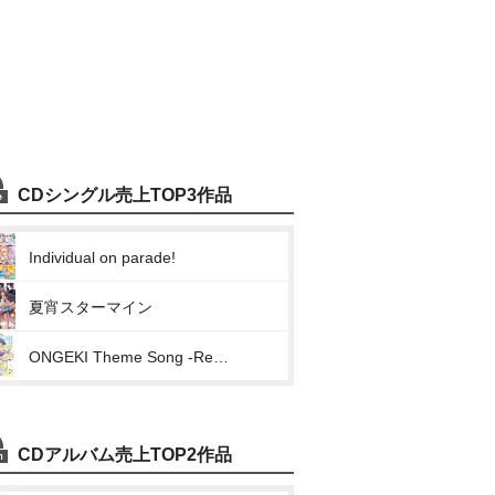
CDシングル売上TOP3作品
Individual on parade!
夏宵スターマイン
ONGEKI Theme Song -Re:Fresh-「WakeUP MakeUP FEVER!」
CDアルバム売上TOP2作品