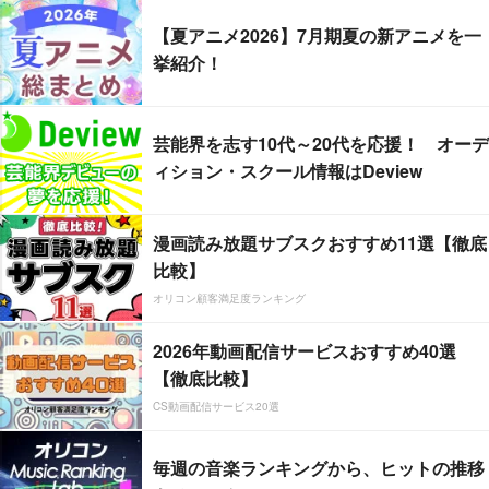
【夏アニメ2026】7月期夏の新アニメを一
挙紹介！
芸能界を志す10代～20代を応援！ オーデ
ィション・スクール情報はDeview
漫画読み放題サブスクおすすめ11選【徹底
比較】
オリコン顧客満足度ランキング
2026年動画配信サービスおすすめ40選
【徹底比較】
CS動画配信サービス20選
毎週の音楽ランキングから、ヒットの推移