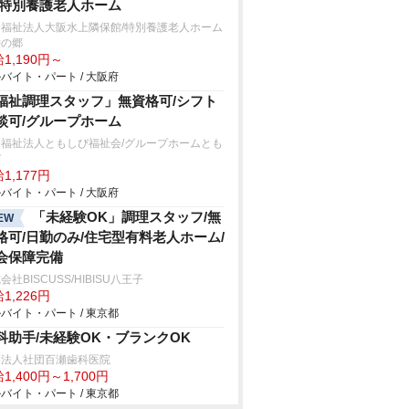
/特別養護老人ホーム
会福祉法人大阪水上隣保館/特別養護老人ホーム
栄の郷
1,190円～
バイト・パート / 大阪府
福祉調理スタッフ」無資格可/シフト
談可/グループホーム
会福祉法人ともしび福祉会/グループホームとも
び
1,177円
バイト・パート / 大阪府
「未経験OK」調理スタッフ/無
EW
格可/日勤のみ/住宅型有料老人ホーム/
会保障完備
会社BISCUSS/HIBISU八王子
1,226円
バイト・パート / 東京都
科助手/未経験OK・ブランクOK
療法人社団百瀬歯科医院
1,400円～1,700円
バイト・パート / 東京都