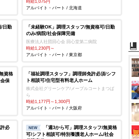
時給1,075円
アルバイト・パート / 北海道
/日勤
「未経験OK」調理スタッフ/無資格可/日勤
のみ/病院/社会保障完備
医療法人社団回心会 回心堂第二病院
時給1,230円～
アルバイト・パート / 東京都
/無資格
「福祉調理スタッフ」調理師免許必須/シフ
ト相談可/住宅型有料老人ホーム
社会保
株式会社グリーンケア/メープルコートまつば
ら
時給1,177円～1,300円
アルバイト・パート / 大阪府
免許必
「週3から可」調理スタッフ/無資格
NEW
可/シフト相談可/特別養護老人ホーム/社会