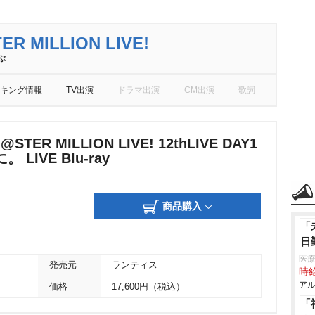
R MILLION LIVE!
ぶ
キング情報
TV出演
ドラマ出演
CM出演
歌詞
@STER MILLION LIVE! 12thLIVE DAY1
LIVE Blu-ray
商品購入
「
日
医療
発売元
ランティス
時給
アル
価格
17,600円（税込）
「