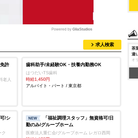
Powered by 
GliaStudios
求人検索
M
茶
違
u
オ
t
免許
歯科助手/未経験OK・扶養内勤務OK
e
はつだいTS歯科
時給1,450円
料老人
アルバイト・パート / 東京都
可/シ
「福祉調理スタッフ」無資格可/日
NEW
勤のみ/グループホーム
ーク
医療法人重仁会/グループホーム レガロ西岡