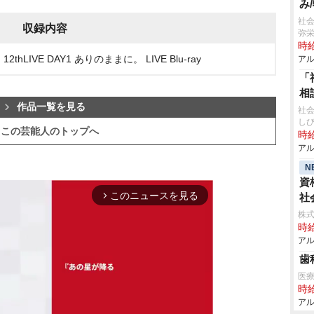
み
社
収録内容
弥
時給
! 12thLIVE DAY1 ありのままに。 LIVE Blu-ray
アル
「
相
作品一覧を見る
社
し
この芸能人のトップへ
時給
アル
N
資
このニュースを見る
社
arrow_forward_ios
株式
時給
アル
歯
医
時給
アル