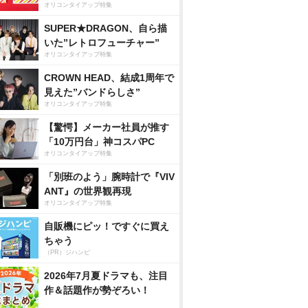
オリコンタイアップ特集
SUPER★DRAGON、自ら描
いた”レトロフューチャー”
オリコンタイアップ特集
CROWN HEAD、結成1周年で
見えた”バンドらしさ”
オリコンタイアップ特集
【驚愕】メーカー社員が推す
「10万円台」神コスパPC
オリコンタイアップ特集
「別班のよう」腕時計で『VIV
ANT』の世界観再現
オリコンタイアップ特集
自販機にピッ！ですぐに買え
ちゃう
（PR）ジハンピ
2026年7月夏ドラマも、注目
作＆話題作が勢ぞろい！