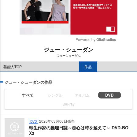
Powered by 
GliaStudios
ジュー・シューダン
M
じゅーしゅーだん
u
t
芸能人TOP
作品
e
ジュー・シューダンの作品
すべて
DVD
シングル
アルバム
Blu-ray
2026年03月06日発売
DVD
転生作家の推理日誌～恋心は時を越えて～ DVD-BO
X2