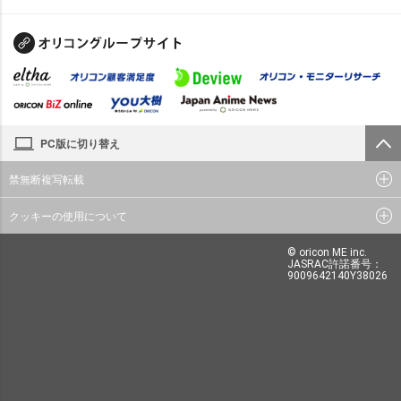
PC版に切り替え
禁無断複写転載
クッキーの使用について
© oricon ME inc.
JASRAC許諾番号：
9009642140Y38026