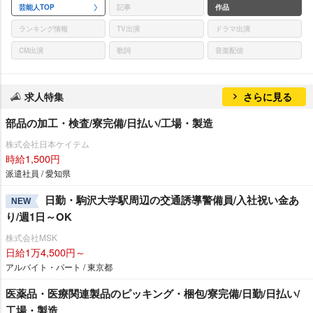
芸能人TOP
記事
作品
ランキング情報
TV出演
ドラマ出演
CM出演
歌詞
音楽配信
求人特集
さらに見る
部品の加工・検査/寮完備/日払い/工場・製造
株式会社日本ケイテム
時給1,500円
派遣社員 / 愛知県
日勤・駒沢大学駅周辺の交通誘導警備員/入社祝い金あ
NEW
り/週1日～OK
株式会社MSK
日給1万4,500円～
アルバイト・パート / 東京都
医薬品・医療関連製品のピッキング・梱包/寮完備/日勤/日払い/
工場・製造