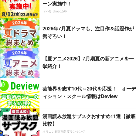
ーン実施中！
（PR）chocoZAP
2026年7月夏ドラマも、注目作＆話題作が
勢ぞろい！
【夏アニメ2026】7月期夏の新アニメを一
挙紹介！
芸能界を志す10代～20代を応援！ オーデ
ィション・スクール情報はDeview
漫画読み放題サブスクおすすめ11選【徹底
比較】
オリコン顧客満足度ランキング