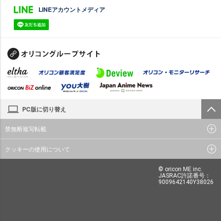
LINEアカウントメディア
PC版に切り替え
禁無断複写転載
クッキーの使用について
© oricon ME inc.
JASRAC許諾番号：
9009642140Y38026