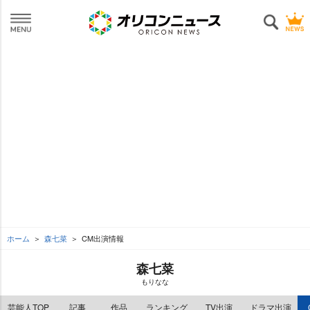
ホーム
森七菜
CM出演情報
森七菜
もりなな
芸能人TOP
記事
作品
ランキング
TV出演
ドラマ出演