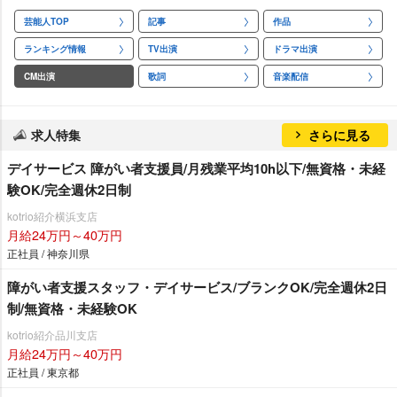
芸能人TOP
記事
作品
ランキング情報
TV出演
ドラマ出演
CM出演
歌詞
音楽配信
求人特集
さらに見る
デイサービス 障がい者支援員/月残業平均10h以下/無資格・未経
験OK/完全週休2日制
kotrio紹介横浜支店
月給24万円～40万円
正社員 / 神奈川県
障がい者支援スタッフ・デイサービス/ブランクOK/完全週休2日
制/無資格・未経験OK
kotrio紹介品川支店
月給24万円～40万円
正社員 / 東京都