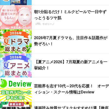
朝1分貼るだけ！ミルクピールで一日中ず
っとうるツヤ肌
（PR）サボリーノ
2026年7月夏ドラマも、注目作＆話題作が
勢ぞろい！
【夏アニメ2026】7月期夏の新アニメを一
挙紹介！
芸能界を志す10代～20代を応援！ オーデ
ィション・スクール情報はDeview
漫画読み放題サブスクおすすめ11選【徹底