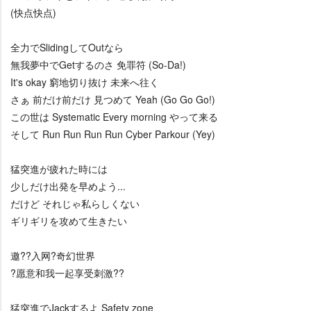
(快点快点)
全力でSlidingしてOutなら
無我夢中でGetするのさ 免罪符 (So-Da!)
It's okay 窮地切り抜け 未来へ往く
さぁ 前だけ前だけ 見つめて Yeah (Go Go Go!)
この世は Systematic Every morning やって来る
そして Run Run Run Run Cyber Parkour (Yey)
猛突進が疲れた時には
少しだけ出発を早めよう...
だけど それじゃ私らしくない
ギリギリを攻めて生きたい
邀??入网?奇幻世界
?愿意和我一起享受刺激??
猛突進でJackするよ Safety zone