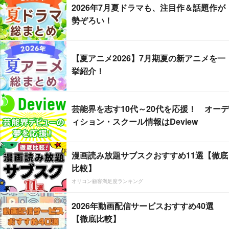
2026年7月夏ドラマも、注目作＆話題作が
勢ぞろい！
【夏アニメ2026】7月期夏の新アニメを一
挙紹介！
芸能界を志す10代～20代を応援！ オーデ
ィション・スクール情報はDeview
漫画読み放題サブスクおすすめ11選【徹底
比較】
オリコン顧客満足度ランキング
2026年動画配信サービスおすすめ40選
【徹底比較】