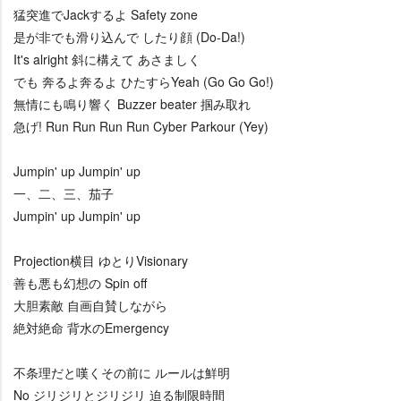
猛突進でJackするよ Safety zone
是が非でも滑り込んで したり顔 (Do-Da!)
It's alright 斜に構えて あさましく
でも 奔るよ奔るよ ひたすらYeah (Go Go Go!)
無情にも鳴り響く Buzzer beater 掴み取れ
急げ! Run Run Run Run Cyber Parkour (Yey)
Jumpin' up Jumpin' up
一、二、三、茄子
Jumpin' up Jumpin' up
Projection横目 ゆとりVisionary
善も悪も幻想の Spin off
大胆素敵 自画自賛しながら
絶対絶命 背水のEmergency
不条理だと嘆くその前に ルールは鮮明
No ジリジリとジリジリ 迫る制限時間