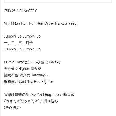
?准?好了?? 好???了
急げ! Run Run Run Run Cyber Parkour (Yey)
Jumpin' up Jumpin' up
一、二、三、茄子
Jumpin' up Jumpin' up
Purple Haze 漂う 不夜城は Galaxy
天を仰ぐHigher 摩天楼
難攻不落 秩序のGatewayへ
縦横無尽 駆けるよFoo Fighter
電線は蜘蛛の巣 ネオンはBug trap 油断大敵
Oh ギリギリをギリギリ 滑り込め
(快点快点)