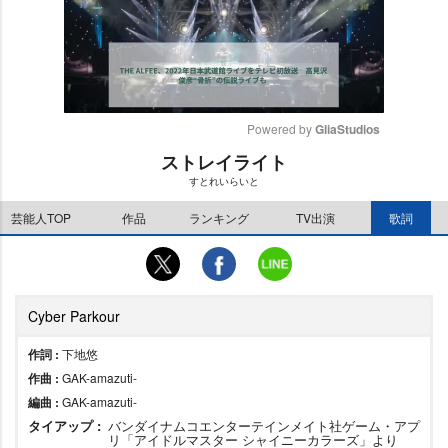
Powered by 
GliaStudios
ストレイライト
M
すとれいらいと
u
t
芸能人TOP
作品
ランキング
TV出演
歌詞
e
Cyber Parkour
作詞 :
下地悠
作曲 :
GAK-amazuti-
編曲 :
GAK-amazuti-
タイアップ :
バンダイナムコエンターテインメイト社ゲーム・アプ
リ「アイドルマスター シャイニーカラーズ」より