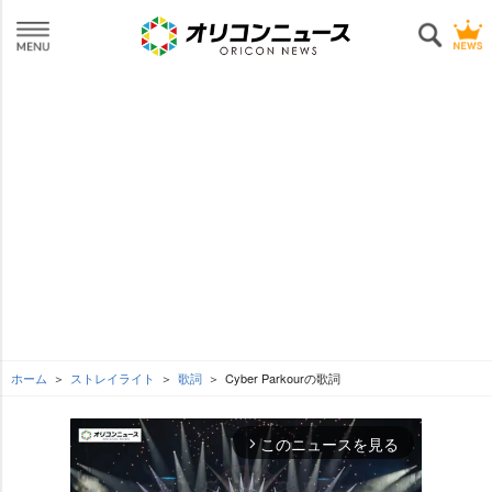
ホーム
ストレイライト
歌詞
Cyber Parkourの歌詞
このニュースを見る
arrow_forward_ios