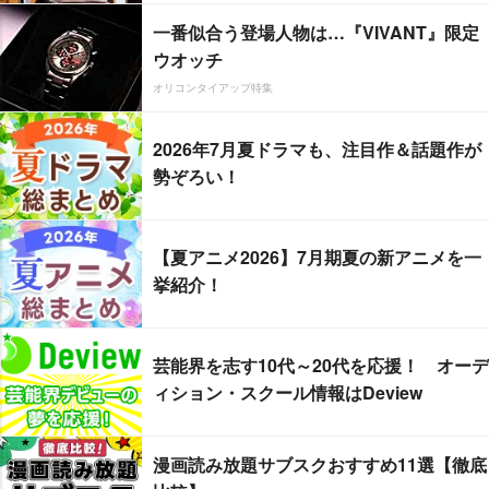
一番似合う登場人物は…『VIVANT』限定
ウオッチ
オリコンタイアップ特集
2026年7月夏ドラマも、注目作＆話題作が
勢ぞろい！
【夏アニメ2026】7月期夏の新アニメを一
挙紹介！
芸能界を志す10代～20代を応援！ オーデ
ィション・スクール情報はDeview
漫画読み放題サブスクおすすめ11選【徹底