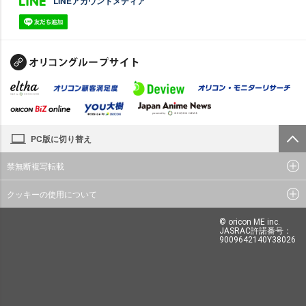
LINEアカウントメディア
PC版に切り替え
禁無断複写転載
クッキーの使用について
© oricon ME inc.
JASRAC許諾番号：
9009642140Y38026