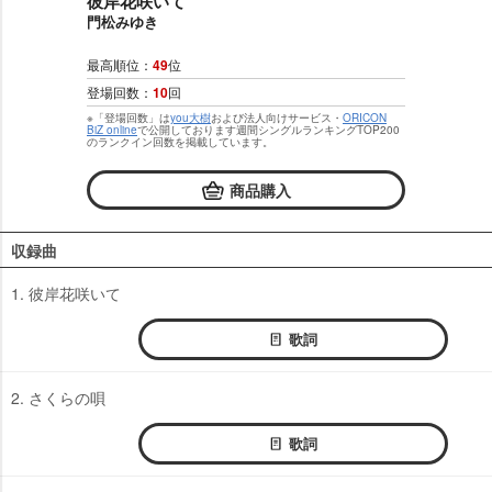
彼岸花咲いて
門松みゆき
最高順位：
49
位
登場回数：
10
回
※「登場回数」は
you大樹
および法人向けサービス・
ORICON
BiZ online
で公開しております週間シングルランキングTOP200
のランクイン回数を掲載しています。
商品購入
収録曲
1. 彼岸花咲いて
歌詞
2. さくらの唄
歌詞