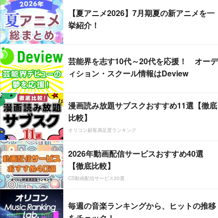
【夏アニメ2026】7月期夏の新アニメを一
挙紹介！
芸能界を志す10代～20代を応援！ オーデ
ィション・スクール情報はDeview
漫画読み放題サブスクおすすめ11選【徹底
比較】
オリコン顧客満足度ランキング
2026年動画配信サービスおすすめ40選
【徹底比較】
CS動画配信サービス20選
毎週の音楽ランキングから、ヒットの推移
をチェック！