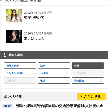
CDシングル売上TOP2作品
2022年05月25日発売
彼岸花咲いて
2026年05月27日発売
酒、ほろほろ…
芸能人事典
芸能人TOP
記事
作品
ランキング情報
TV出演
ドラマ出演
CM出演
歌詞
音楽配信
求人特集
さらに見る
日勤・練馬高野台駅周辺の交通誘導警備員/入社祝い金
NEW