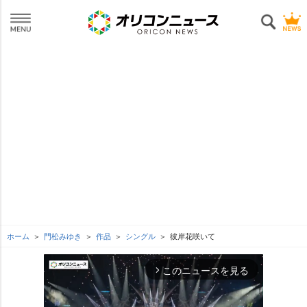
ホーム
門松みゆき
作品
シングル
彼岸花咲いて
このニュースを見る
arrow_forward_ios