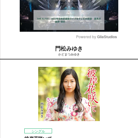
Powered by 
GliaStudios
門松みゆき
M
かどまつみゆき
u
t
e
シングル