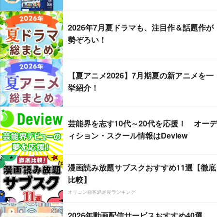
2026年7月夏ドラマも、注目作＆話題作が
勢ぞろい！
【夏アニメ2026】7月期夏の新アニメを一
挙紹介！
芸能界を志す10代～20代を応援！ オーデ
ィション・スクール情報はDeview
漫画読み放題サブスクおすすめ11選【徹底
比較】
オリコン顧客満足度ランキング
2026年動画配信サービスおすすめ40選