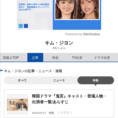
Powered by 
GliaStudios
キム・ジヨン
M
きむじよん
u
t
芸能人TOP
記事
作品
TV出演
ドラマ出演
e
キム・ジヨンの記事・ニュース・速報
すべて
ニュース
特集
韓国ドラマ『鬼宮』キャスト・登場人物・
出演者一覧/あらすじ
｜ドラマ｜
2025-04-21
特集