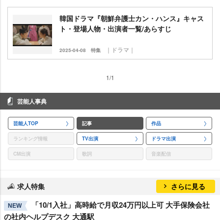
韓国ドラマ『朝鮮弁護士カン・ハンス』キャス
ト・登場人物・出演者一覧/あらすじ
｜ドラマ｜
2025-04-08
特集
1/1
芸能人事典
芸能人TOP
記事
作品
ランキング情報
TV出演
ドラマ出演
CM出演
歌詞
音楽配信
求人特集
さらに見る
「10/1入社」高時給で月収24万円以上可 大手保険会社
NEW
の社内ヘルプデスク 大通駅