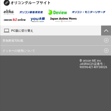
PC版に切り替え
禁無断複写転載
クッキーの使用について
© oricon ME inc.
JASRAC許諾番号：
9009642140Y38026