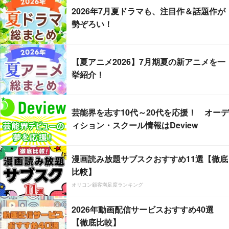
2026年7月夏ドラマも、注目作＆話題作が
勢ぞろい！
【夏アニメ2026】7月期夏の新アニメを一
挙紹介！
芸能界を志す10代～20代を応援！ オーデ
ィション・スクール情報はDeview
漫画読み放題サブスクおすすめ11選【徹底
比較】
オリコン顧客満足度ランキング
2026年動画配信サービスおすすめ40選
【徹底比較】