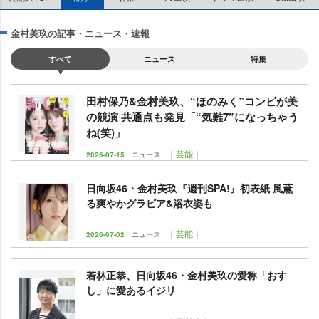
金村美玖の記事・ニュース・速報
すべて
ニュース
特集
田村保乃&金村美玖、“ほのみく”コンビが美
の競演 共通点も発見「“気難7”になっちゃう
ね(笑)」
｜芸能｜
2026-07-15
ニュース
日向坂46・金村美玖『週刊SPA!』初表紙 風薫
る爽やかグラビア&浴衣姿も
｜芸能｜
2026-07-02
ニュース
若林正恭、日向坂46・金村美玖の愛称「おす
し」に愛あるイジリ