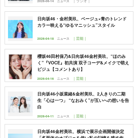
｜ラジオ｜
2026-06-14
ニュース
日向坂46・金村美玖、ベージュ×青のトレンド
カラー映える“ゆるマニッシュ”スタイル
｜芸能｜
2026-04-18
ニュース
櫻坂46田村保乃&日向坂46金村美玖、“ほのみ
く”『VOCE』初共演 双子コーデ&メイクで萌え
ビジュ【コメントあり】
｜芸能｜
2026-04-16
ニュース
日向坂46小坂菜緒&金村美玖、2人きりの二期
生「心は一つ」 “なおみく”が互いへの想いを告
白
｜芸能｜
2026-04-11
ニュース
日向坂46金村美玖、横浜で展示企画開催決定
「多面体のオブジェを使い私の記憶を残す作