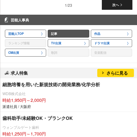
1/23
次へ
芸能人事典
芸能人TOP
記事
作品
ランキング情報
TV出演
ドラマ出演
CM出演
歌詞
音楽配信
求人特集
さらに見る
細胞培養を用いた新規技術の開発業務/化学分析
WDB株式会社
時給1,950円～2,000円
派遣社員 / 大阪府
歯科助手/未経験OK・ブランクOK
ウォンブルゲート歯科
時給1,250円～1,700円