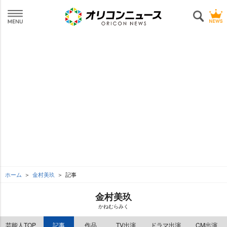
ホーム
金村美玖
記事
金村美玖
かねむらみく
芸能人TOP
記事
作品
TV出演
ドラマ出演
CM出演