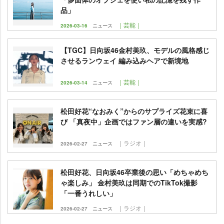
品」
｜芸能｜
2026-03-16
ニュース
【TGC】日向坂46金村美玖、モデルの風格感じ
させるランウェイ 編み込みヘアで新境地
｜芸能｜
2026-03-14
ニュース
松田好花“なおみく”からのサプライズ花束に喜
び 「真夜中」企画ではファン層の違いを実感?
｜ラジオ｜
2026-02-27
ニュース
松田好花、日向坂46卒業後の思い「めちゃめち
ゃ楽しみ」 金村美玖は同期でのTikTok撮影
「一番うれしい」
｜ラジオ｜
2026-02-27
ニュース