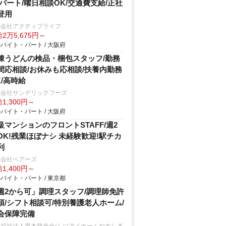
/パート/曜日相談OK/交通費支給/正社
登用
式会社アクティブライフ
2万5,675円～
バイト・パート / 大阪府
凍うどんの検品・梱包スタッフ/勤務
間応相談/お休みも応相談/扶養内勤務
K/高時給
式会社サンデリックフーズ
1,300円～
バイト・パート / 大阪府
級マンションのフロントSTAFF/週2
OK!残業ほぼナシ 未経験歓迎!駅チカ
利
式会社ベアーズ
1,400円～
バイト・パート / 東京都
週2から可」調理スタッフ/調理師免許
須/シフト相談可/特別養護老人ホーム/
会保障完備