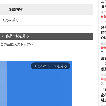
士
員
収録内容
株
日給
ローたちの誇り
アル
冷
時
作品一覧を見る
O
株
この芸能人のトップへ
時給
アル
高
～
このニュースを見る
arrow_forward_ios
便
株
時給
アル
「
必
社