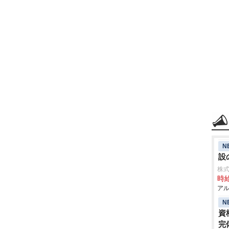
N
設
株
時給
アル
N
資
完