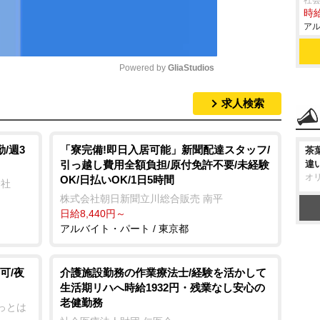
社
時給
アル
Powered by 
GliaStudios
求人検索
M
u
t
/週3
「寮完備!即日入居可能」新聞配達スタッフ/
茶
引っ越し費用全額負担/原付免許不要/未経験
違
e
オ
OK/日払いOK/1日5時間
会社
株式会社朝日新聞立川総合販売 南平
日給8,440円～
アルバイト・パート / 東京都
可/夜
介護施設勤務の作業療法士/経験を活かして
生活期リハへ時給1932円・残業なし安心の
老健勤務
っとは