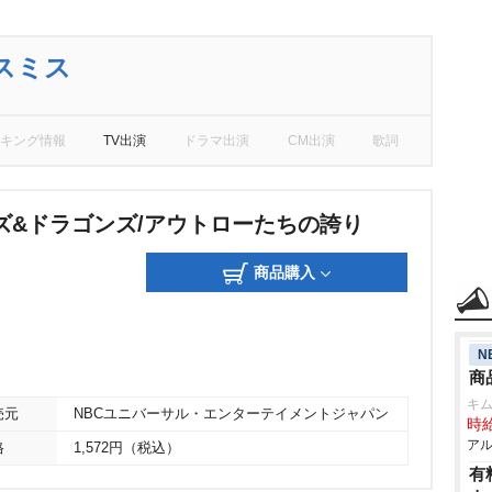
スミス
キング情報
TV出演
ドラマ出演
CM出演
歌詞
ズ&ドラゴンズ/アウトローたちの誇り
商品購入
N
商
キ
売元
NBCユニバーサル・エンターテイメントジャパン
時給
アル
格
1,572円（税込）
有