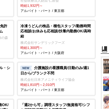
社会医療法人財団 仁医会
時給1,932円～
アルバイト・パート / 東京都
免許
冷凍うどんの検品・梱包スタッフ/勤務時間
応相談/お休みも応相談/扶養内勤務OK/高時
ム
給
寿の森
株式会社サンデリックフーズ
時給1,300円～
アルバイト・パート / 大阪府
ドル・シ
介護施設の看護職員/日勤のみ/週1
NEW
日から/ブランク不問
株式会社日本アメニティライフ協会
時給1,810円～2,010円
アルバイト・パート / 東京都
OK/
「週2から可」調理スタッフ/無資格可/シフ