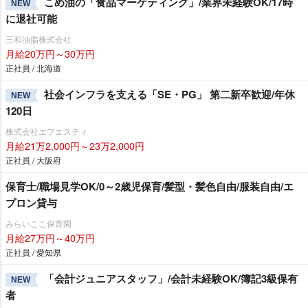
こめ油の「食品マーケティング」/業界未経験OK/17時
NEW
に退社可能
三和油脂株式会社
月給20万円～30万円
正社員 / 北海道
社会インフラを支える「SE・PG」 第二新卒歓迎/年休
NEW
120日
株式会社エフエスティ
月給21万2,000円～23万2,000円
正社員 / 大阪府
保育士/職場見学OK/0～2歳児保育/髪型・髪色自由/服装自由/エ
プロン貸与
みらいここ保育園
月給27万円～40万円
正社員 / 愛知県
「会計ジュニアスタッフ」/会計未経験OK/簿記3級保有
NEW
者