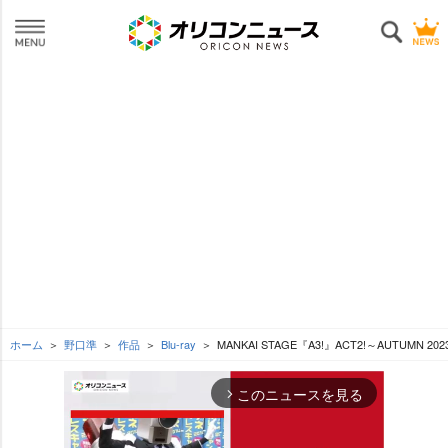
ホーム
野口準
作品
Blu-ray
MANKAI STAGE『A3!』ACT2!～AUTUMN 20
このニュースを見る
arrow_forward_ios