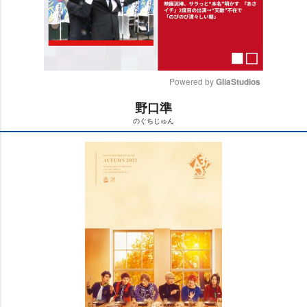
Powered by 
GliaStudios
野口準
M
のぐちじゅん
u
t
e