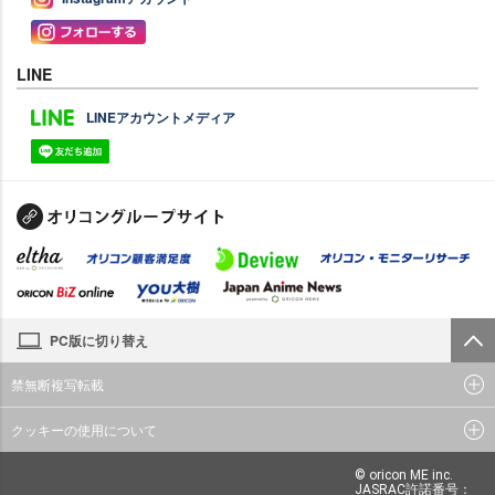
LINE
LINEアカウントメディア
PC版に切り替え
禁無断複写転載
クッキーの使用について
© oricon ME inc.
JASRAC許諾番号：