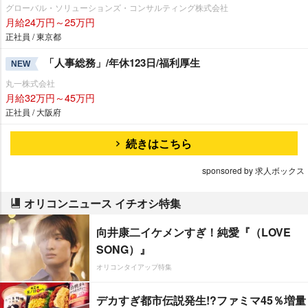
グローバル・ソリューションズ・コンサルティング株式会社
月給24万円～25万円
正社員 / 東京都
「人事総務」/年休123日/福利厚生
NEW
丸一株式会社
月給32万円～45万円
正社員 / 大阪府
続きはこちら
sponsored by 求人ボックス
オリコンニュース イチオシ特集
向井康二イケメンすぎ！純愛『（LOVE
SONG）』
オリコンタイアップ特集
デカすぎ都市伝説発生!?ファミマ45％増量