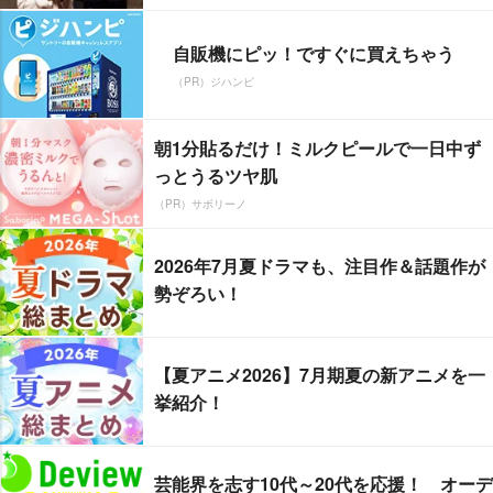
自販機にピッ！ですぐに買えちゃう
（PR）ジハンピ
朝1分貼るだけ！ミルクピールで一日中ず
っとうるツヤ肌
（PR）サボリーノ
2026年7月夏ドラマも、注目作＆話題作が
勢ぞろい！
【夏アニメ2026】7月期夏の新アニメを一
挙紹介！
芸能界を志す10代～20代を応援！ オーデ