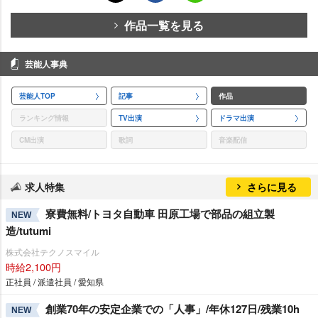
作品一覧を見る
芸能人事典
芸能人TOP
記事
作品
ランキング情報
TV出演
ドラマ出演
CM出演
歌詞
音楽配信
求人特集
さらに見る
寮費無料/トヨタ自動車 田原工場で部品の組立製
NEW
造/tutumi
株式会社テクノスマイル
時給2,100円
正社員 / 派遣社員 / 愛知県
創業70年の安定企業での「人事」/年休127日/残業10h
NEW