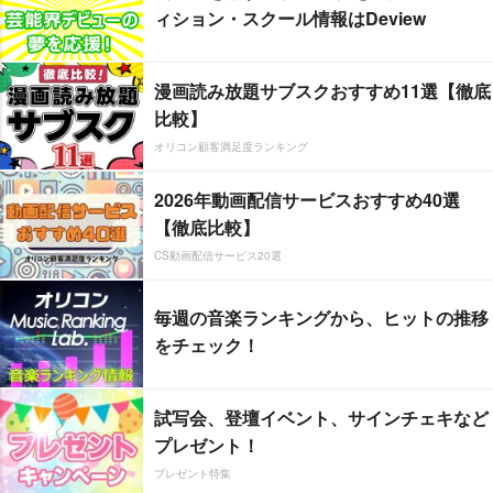
ィション・スクール情報はDeview
漫画読み放題サブスクおすすめ11選【徹底
比較】
オリコン顧客満足度ランキング
2026年動画配信サービスおすすめ40選
【徹底比較】
CS動画配信サービス20選
毎週の音楽ランキングから、ヒットの推移
をチェック！
試写会、登壇イベント、サインチェキなど
プレゼント！
プレゼント特集