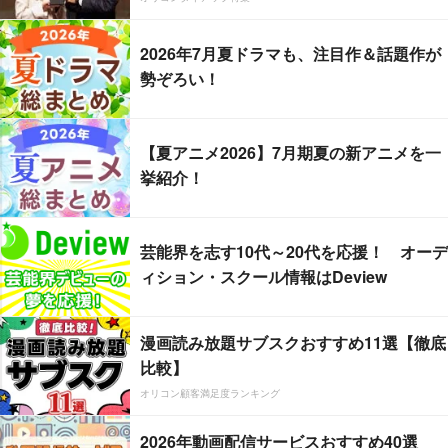
2026年7月夏ドラマも、注目作＆話題作が
勢ぞろい！
【夏アニメ2026】7月期夏の新アニメを一
挙紹介！
芸能界を志す10代～20代を応援！ オーデ
ィション・スクール情報はDeview
漫画読み放題サブスクおすすめ11選【徹底
比較】
オリコン顧客満足度ランキング
2026年動画配信サービスおすすめ40選