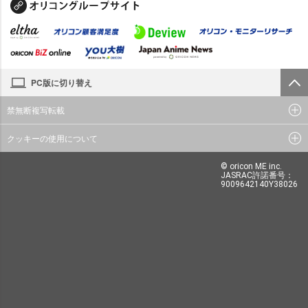
PC版に切り替え
禁無断複写転載
クッキーの使用について
© oricon ME inc.
JASRAC許諾番号：
9009642140Y38026