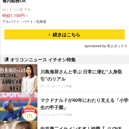
養内勤務OK
ぬくもりの森 中央
時給1,100円～
アルバイト・パート / 北海道
続きはこちら
sponsored by 求人ボックス
オリコンニュース イチオシ特集
川島海荷さんと学ぶ 日常に潜む“人身取
引”のリアル
オリコンタイアップ特集
マクドナルドが40年にわたり支える「小学
生の甲子園」
オリコンタイアップ特集
向井康二イケメンすぎ！純愛『（LOVE