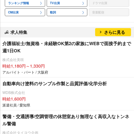
ランキング情報
TV出演
ドラマ出演
CM出演
歌詞
音楽配信
求人特集
さらに見る
介護福祉士/無資格・未経験OK第2の家族にWEBで面接予約まで
週1日OK
株式会社美咲
時給1,180円～1,330円
アルバイト・パート / 大阪府
自動車向け塗料のサンプル作製と品質評価/化学分析
WDB株式会社
時給1,600円
派遣社員 / 愛知県
警備・交通誘導/空調管理の休憩室あり無理なく高収入なトンネ
ル警備
株式会社タイヨウ企画