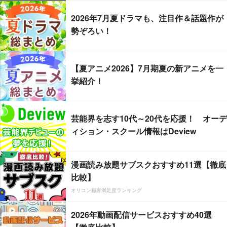
2026年7月夏ドラマも、注目作＆話題作が
勢ぞろい！
【夏アニメ2026】7月期夏の新アニメを一
挙紹介！
芸能界を志す10代～20代を応援！ オーデ
ィション・スクール情報はDeview
漫画読み放題サブスクおすすめ11選【徹底
比較】
オリコン顧客満足度ランキング
2026年動画配信サービスおすすめ40選