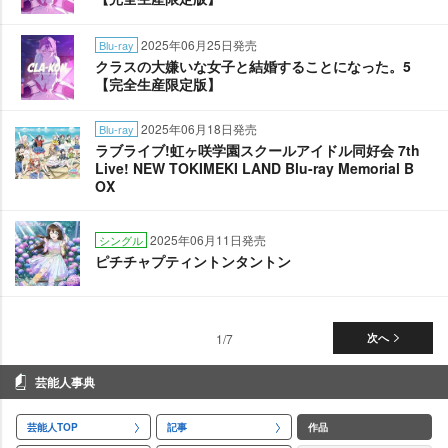
2025年06月25日発売
Blu-ray
クラスの大嫌いな女子と結婚することになった。5
【完全生産限定版】
2025年06月18日発売
Blu-ray
ラブライブ!虹ヶ咲学園スクールアイドル同好会 7th
Live! NEW TOKIMEKI LAND Blu-ray Memorial B
OX
2025年06月11日発売
シングル
ピチチャプティントンタントン
1/7
次へ
芸能人事典
芸能人TOP
記事
作品