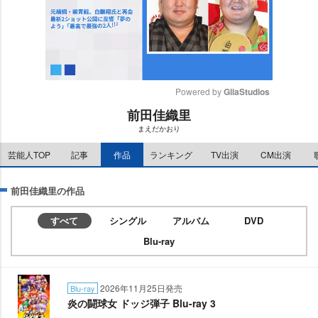
Powered by 
GliaStudios
前田佳織里
M
まえだかおり
u
t
芸能人TOP
記事
作品
ランキング
TV出演
CM出演
e
前田佳織里の作品
すべて
シングル
アルバム
DVD
Blu-ray
2026年11月25日発売
Blu-ray
炎の闘球女 ドッジ弾子 Blu-ray 3