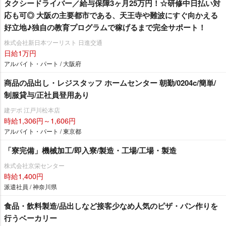
タクシードライバー／給与保障3ヶ月25万円！☆研修中日払い対
応も可◎ 大阪の主要都市である、天王寺や難波にすぐ向かえる
好立地♪独自の教育プログラムで稼げるまで完全サポート！
株式会社新日本ツーリスト 日進交通
日給1万円
アルバイト・パート / 大阪府
商品の品出し・レジスタッフ ホームセンター 朝勤/0204c/簡単/
制服貸与/正社員登用あり
建デポ 江戸川松本店
時給1,306円～1,606円
アルバイト・パート / 東京都
「寮完備」機械加工/即入寮/製造・工場/工場・製造
株式会社京栄センター
時給1,400円
派遣社員 / 神奈川県
食品・飲料製造/品出しなど接客少なめ人気のピザ・パン作りを
行うベーカリー