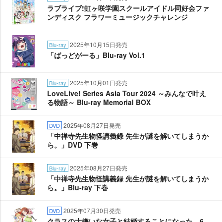
ラブライブ!虹ヶ咲学園スクールアイドル同好会ファ
ンディスク フラワーミュージックチャレンジ
2025年10月15日発売
Blu-ray
「ばっどがーる」Blu-ray Vol.1
2025年10月01日発売
Blu-ray
LoveLive! Series Asia Tour 2024 ～みんなで叶え
る物語～ Blu-ray Memorial BOX
2025年08月27日発売
DVD
「中禅寺先生物怪講義録 先生が謎を解いてしまうか
ら。」DVD 下巻
2025年08月27日発売
Blu-ray
「中禅寺先生物怪講義録 先生が謎を解いてしまうか
ら。」Blu-ray 下巻
2025年07月30日発売
DVD
クラスの大嫌いな女子と結婚することになった。6