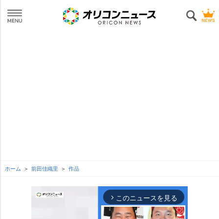
ホーム
前田佳織里
作品
このニュースを見る
arrow_forward_ios