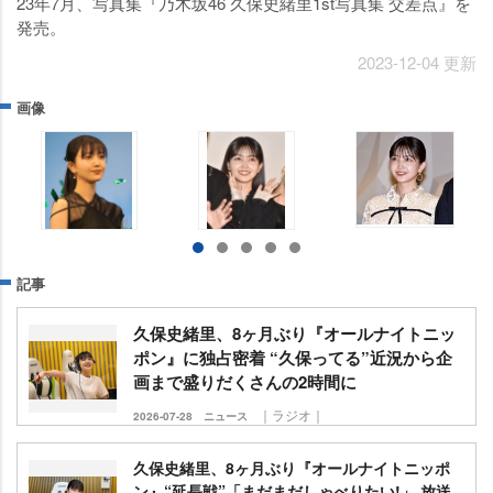
23年7月、写真集『乃木坂46 久保史緒里1st写真集 交差点』を
発売。
2023-12-04 更新
画像
記事
久保史緒里、8ヶ月ぶり『オールナイトニッ
ポン』に独占密着 “久保ってる”近況から企
画まで盛りだくさんの2時間に
｜ラジオ｜
2026-07-28
ニュース
久保史緒里、8ヶ月ぶり『オールナイトニッポ
ン』“延長戦”「まだまだしゃべりたい!」 放送