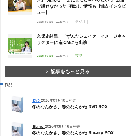
で話せなかった“初出し”情報も【独占インタビ
ュー】
｜ラジオ｜
2026-07-28
ニュース
久保史緒里、「ずんだシェイク」イメージキャ
ラクターに 新CMにも出演
｜芸能｜
2026-07-23
ニュース
記事をもっと見る
作品
2026年09月16日発売
DVD
冬のなんかさ、春のなんかね DVD BOX
2026年09月16日発売
Blu-ray
冬のなんかさ、春のなんかね Blu-ray BOX