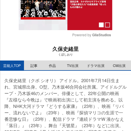
Powered by 
GliaStudios
M
久保史緒里
u
くぼしおり
t
e
芸能人TOP
記事
作品
TV出演
ドラマ出演
CM出演
久保史緒里（クボ シオリ） アイドル。2001年7月14日生ま
れ、宮城県出身。O型。乃木坂46合同会社所属。アイドルグル
ープ・乃木坂46のメンバー。俳優として、22年公開の映画
『左様なら今晩は』で映画初出演にして初主演を務める。以
降、NHK大河ドラマ『どうする家康』（23年）、映画『リバ
ー、流れないでよ』（23年）、映画『探偵マリコの生涯で一
番悲惨な日』（23年）、配信ドラマ『連続ドラマW 湊かなえ
「落日」』（23年）、舞台『天號星』（23年）などに出演。