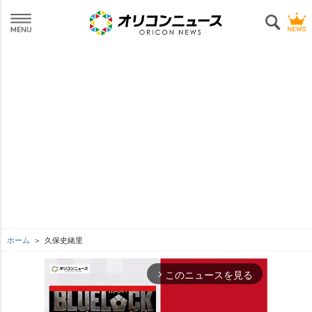
ホーム
久保史緒里
このニュースを見る
arrow_forward_ios