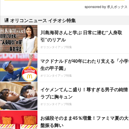
sponsored by 求人ボックス
オリコンニュース イチオシ特集
川島海荷さんと学ぶ 日常に潜む“人身取
引”のリアル
オリコンタイアップ特集
マクドナルドが40年にわたり支える「小学
生の甲子園」
オリコンタイアップ特集
イケメンてんこ盛り！尊すぎる男子の純情
ラブに胸キュン
オリコンタイアップ特集
お値段そのまま45％増量！ファミマ夏の大
盤振る舞い