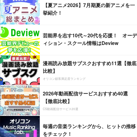
【夏アニメ2026】7月期夏の新アニメを一
挙紹介！
芸能界を志す10代～20代を応援！ オーデ
ィション・スクール情報はDeview
漫画読み放題サブスクおすすめ11選【徹底
比較】
オリコン顧客満足度ランキング
2026年動画配信サービスおすすめ40選
【徹底比較】
CS動画配信サービス20選
毎週の音楽ランキングから、ヒットの推移
をチェック！