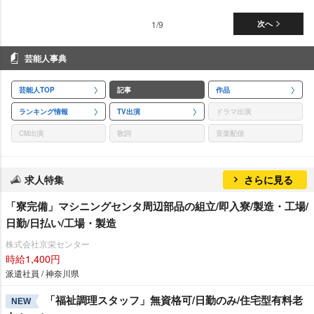
1/9
次へ
芸能人事典
芸能人TOP
記事
作品
ランキング情報
TV出演
ドラマ出演
CM出演
歌詞
音楽配信
求人特集
さらに見る
「寮完備」マシニングセンタ周辺部品の組立/即入寮/製造・工場/
日勤/日払い/工場・製造
株式会社京栄センター
時給1,400円
派遣社員 / 神奈川県
「福祉調理スタッフ」無資格可/日勤のみ/住宅型有料老
NEW