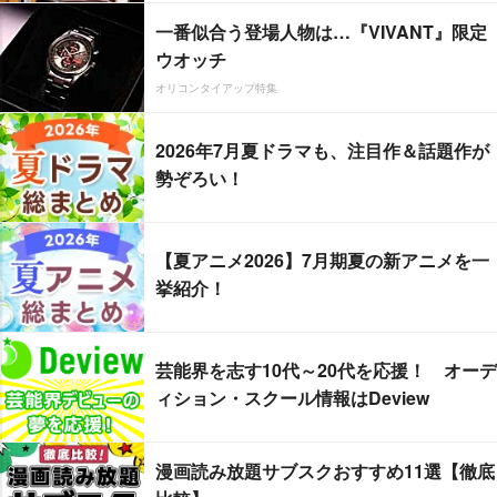
一番似合う登場人物は…『VIVANT』限定
ウオッチ
オリコンタイアップ特集
2026年7月夏ドラマも、注目作＆話題作が
勢ぞろい！
【夏アニメ2026】7月期夏の新アニメを一
挙紹介！
芸能界を志す10代～20代を応援！ オーデ
ィション・スクール情報はDeview
漫画読み放題サブスクおすすめ11選【徹底