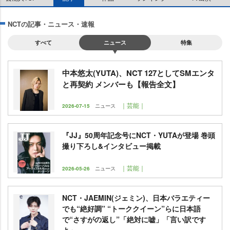
NCTの記事・ニュース・速報
すべて
ニュース
特集
中本悠太(YUTA)、NCT 127としてSMエンタ
と再契約 メンバーも【報告全文】
｜芸能｜
2026-07-15
ニュース
『JJ』50周年記念号にNCT・YUTAが登場 巻頭
撮り下ろし&インタビュー掲載
｜芸能｜
2026-05-26
ニュース
NCT・JAEMIN(ジェミン)、日本バラエティー
でも“絶好調” “トーククイーン”らに日本語
で“さすがの返し”「絶対に嘘」「言い訳です