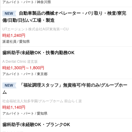
アルバイト・パート / 神奈川県
自動車製品の機械オペレーター・バリ取り・検査/寮完
NEW
備/日勤/日払い/工場・製造
UTエージェント株式会社AGT東海第一CU
時給1,240円
派遣社員 / 愛知県
歯科助手/未経験OK・扶養内勤務OK
A Dental Clinic 道玄坂
時給1,300円～1,800円
アルバイト・パート / 東京都
「福祉調理スタッフ」無資格可/午前のみ/グループホー
NEW
ム
社会福祉法人知多学園/グループホーム 前山らく楽
時給1,140円
アルバイト・パート / 愛知県
歯科助手/未経験OK・ブランクOK