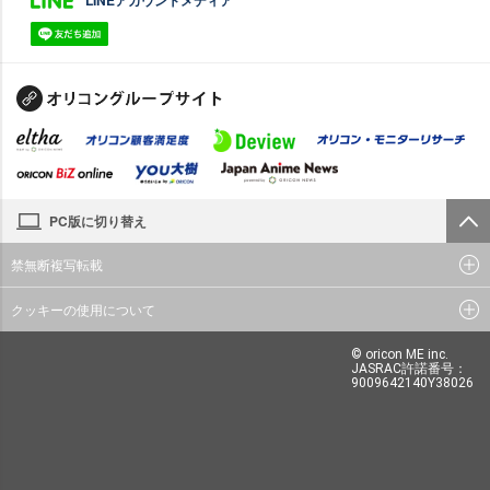
LINEアカウントメディア
PC版に切り替え
禁無断複写転載
クッキーの使用について
© oricon ME inc.
JASRAC許諾番号：
9009642140Y38026