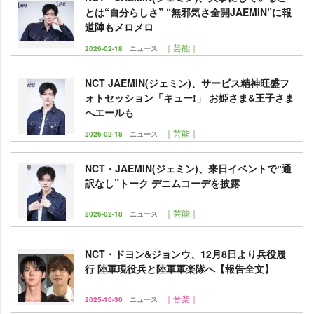
とは“自分らしさ” “無邪気さ全開JAEMIN”に報
道陣もメロメロ
｜芸能｜
2026-02-18
ニュース
NCT JAEMIN(ジェミン)、サービス精神旺盛フ
ォトセッション「キュー!」 お姫さま&王子さま
へエールも
｜芸能｜
2026-02-18
ニュース
NCT・JAEMIN(ジェミン)、来日イベントで“通
訳なし”トーク デニムコーデを披露
｜芸能｜
2026-02-18
ニュース
NCT・ドヨン&ジョンウ、12月8日より兵役履
行 陸軍現役兵と陸軍軍楽隊へ【報告全文】
｜音楽｜
2025-10-30
ニュース