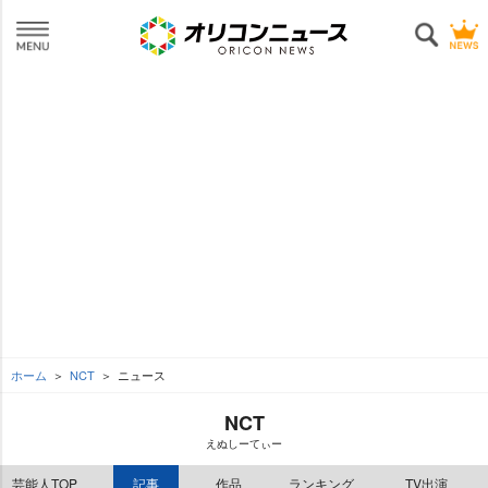
ホーム
NCT
ニュース
NCT
えぬしーてぃー
芸能人TOP
記事
作品
ランキング
TV出演