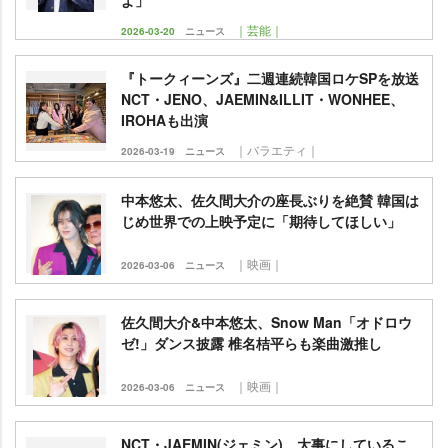
よ」
｜芸能｜
2026-03-20
ニュース
『トークィーンズ』二週連続韓国ロケSPを放送
NCT・JENO、JAEMIN&ILLIT・WONHEE、
IROHAも出演
｜バラエティ｜
2026-03-19
ニュース
中本悠太、佐久間大介の座長ぶりを絶賛 韓国は
じめ世界での上映予定に「期待してほしい」
｜映画｜
2026-03-06
ニュース
佐久間大介&中本悠太、Snow Man「オドロウ
ゼ!」ダンス披露 椎名桔平らも楽曲激推し
｜映画｜
2026-03-06
ニュース
NCT・JAEMIN(ジェミン)、大事にしているこ