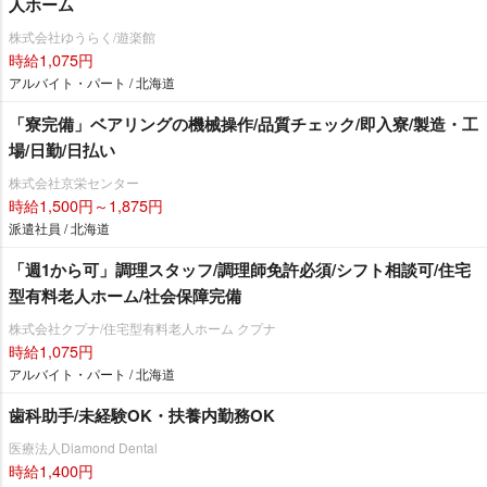
人ホーム
株式会社ゆうらく/遊楽館
時給1,075円
アルバイト・パート / 北海道
「寮完備」ベアリングの機械操作/品質チェック/即入寮/製造・工
場/日勤/日払い
株式会社京栄センター
時給1,500円～1,875円
派遣社員 / 北海道
「週1から可」調理スタッフ/調理師免許必須/シフト相談可/住宅
型有料老人ホーム/社会保障完備
株式会社クプナ/住宅型有料老人ホーム クプナ
時給1,075円
アルバイト・パート / 北海道
歯科助手/未経験OK・扶養内勤務OK
医療法人Diamond Dental
時給1,400円