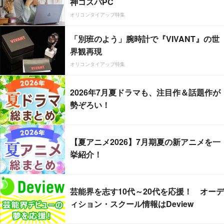
神コスパPC
オリコンタイアップ特集
「別班のよう」腕時計で『VIVANT』の世
界観再現
オリコンタイアップ特集
2026年7月夏ドラマも、注目作＆話題作が
勢ぞろい！
【夏アニメ2026】7月期夏の新アニメを一
挙紹介！
芸能界を志す10代～20代を応援！ オーデ
ィション・スクール情報はDeview