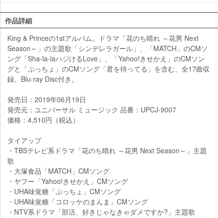
作品詳細
King & Princeの1stアルバム。ドラマ「花のち晴れ ～花男 Next
Season～」の主題歌「シンデレラガール」、「MATCH」のCMソ
ング「Sha-la-laハジけるLove」、「Yahoo!きせかえ」のCMソン
グと「ぷっちょ」のCMソング「君を待ってる」を含む、全17曲収
録。Blu-ray Disc付き。
発売日：2019年06月19日
発売元：ユニバーサル ミュージック 品番：UPCJ-9007
価格：4,510円（税込）
タイアップ
・TBSテレビ系ドラマ「花のち晴れ ～花男 Next Season～」主題
歌
・大塚食品「MATCH」CMソング
・ヤフー「Yahoo!きせかえ」CMソング
・UHA味覚糖「ぷっちょ」CMソング
・UHA味覚糖「コロッケのまんま」CMソング
・NTV系ドラマ「部活、好きじゃなきゃダメですか?」主題歌