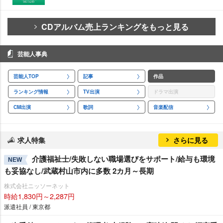
CDアルバム売上ランキングをもっと見る
芸能人事典
芸能人TOP
記事
作品
ランキング情報
TV出演
ドラマ出演
CM出演
歌詞
音楽配信
求人特集
さらに見る
介護福祉士/失敗しない職場選びをサポート/給与も環境
NEW
も妥協なし/武蔵村山市内に多数 2カ月～長期
株式会社ニッソーネット
時給1,830円～2,287円
派遣社員 / 東京都