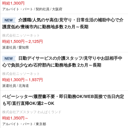
時給1,300円
アルバイト・パート / 契約社員 / 大阪府
介護職/人気のサ高住/見守り・日常生活の補助中心で介
NEW
護度低め/豊橋市内に勤務地多数 2カ月～長期
株式会社ニッソーネット
時給1,500円～2,125円
派遣社員 / 愛知県
日勤デイサービスの介護スタッフ/見守りやお話相手中
NEW
心で負担少なめ/石狩郡内に勤務地多数 2カ月～長期
株式会社ニッソーネット
時給1,300円～1,937円
派遣社員 / 北海道
ベビーシッター/履歴書不要・即日勤務OK/WEB面接で当日内定
も可/直行直帰OK/週2～OK
株式会社アズスタッフ わんぱくランド
時給1,350円～
アルバイト・パート / 東京都