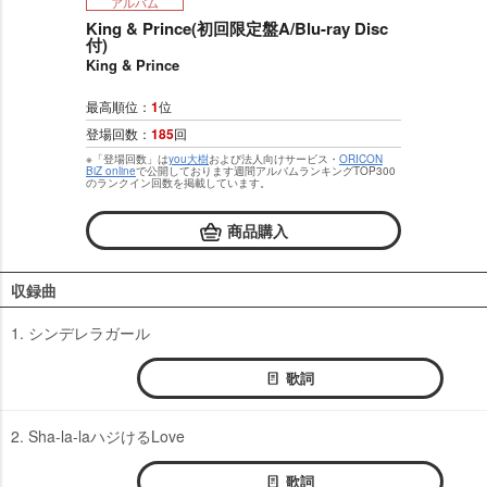
アルバム
King & Prince(初回限定盤A/Blu-ray Disc
付)
King & Prince
最高順位：
1
位
登場回数：
185
回
※「登場回数」は
you大樹
および法人向けサービス・
ORICON
BiZ online
で公開しております週間アルバムランキングTOP300
のランクイン回数を掲載しています。
商品購入
収録曲
1. シンデレラガール
歌詞
2. Sha-la-laハジけるLove
歌詞