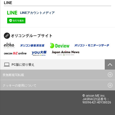
LINE
LINEアカウントメディア
PC版に切り替え
禁無断複写転載
クッキーの使用について
© oricon ME inc.
JASRAC許諾番号：
9009642140Y38026