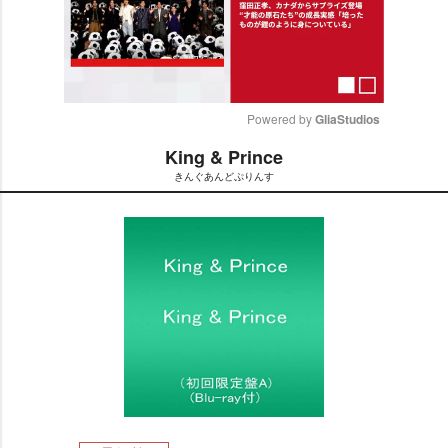
Powered by 
GliaStudios
King & Prince
M
きんぐあんどぷりんす
u
t
e