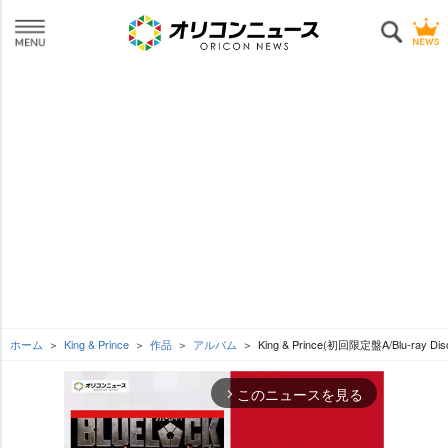
ホーム
King & Prince
作品
アルバム
King & Prince(初回限定盤A/Blu-ray Di
このニュースを見る
arrow_forward_ios