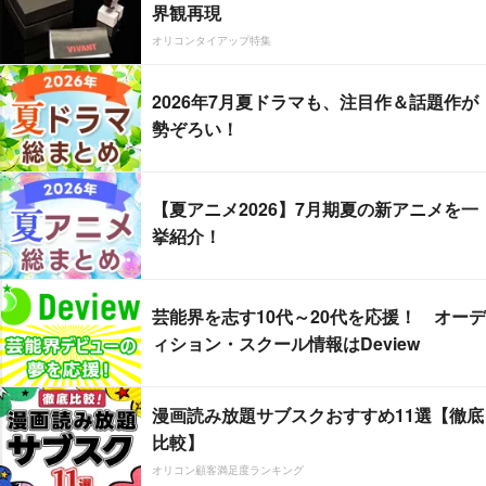
界観再現
オリコンタイアップ特集
2026年7月夏ドラマも、注目作＆話題作が
勢ぞろい！
【夏アニメ2026】7月期夏の新アニメを一
挙紹介！
芸能界を志す10代～20代を応援！ オーデ
ィション・スクール情報はDeview
漫画読み放題サブスクおすすめ11選【徹底
比較】
オリコン顧客満足度ランキング