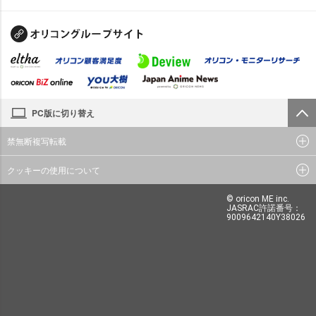
PC版に切り替え
禁無断複写転載
クッキーの使用について
© oricon ME inc.
JASRAC許諾番号：
9009642140Y38026