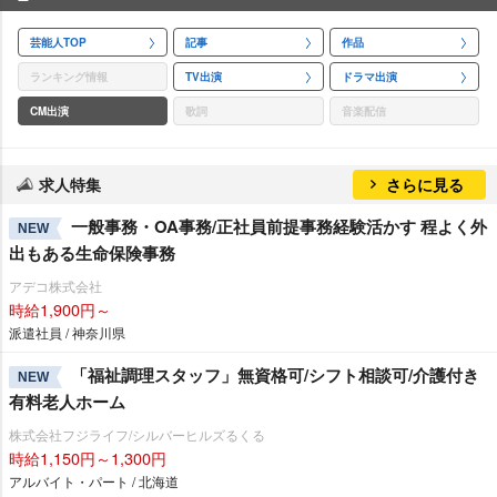
芸能人TOP
記事
作品
ランキング情報
TV出演
ドラマ出演
CM出演
歌詞
音楽配信
求人特集
さらに見る
一般事務・OA事務/正社員前提事務経験活かす 程よく外
NEW
出もある生命保険事務
アデコ株式会社
時給1,900円～
派遣社員 / 神奈川県
「福祉調理スタッフ」無資格可/シフト相談可/介護付き
NEW
有料老人ホーム
株式会社フジライフ/シルバーヒルズるくる
時給1,150円～1,300円
アルバイト・パート / 北海道