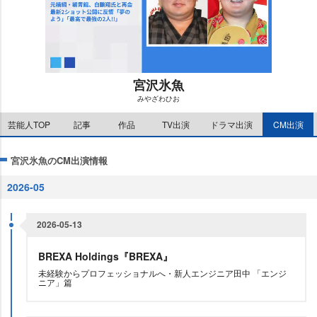
宮沢氷魚
みやざわひお
M
芸能人TOP
記事
作品
TV出演
ドラマ出演
CM出演
u
t
e
宮沢氷魚のCM出演情報
2026-05
2026-05-13
BREXA Holdings『BREXA』
未経験からプロフェッショナルへ・新人エンジニア田中 「エンジ
ニア」篇