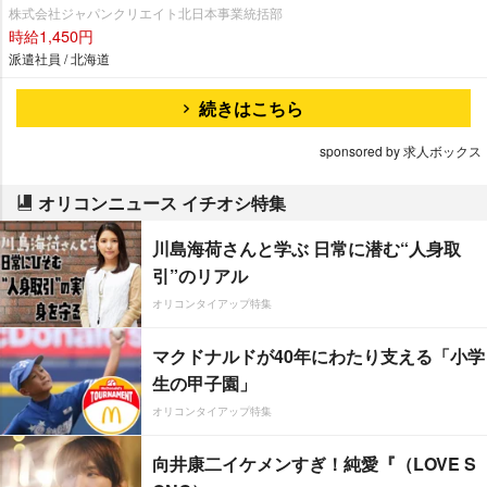
株式会社ジャパンクリエイト北日本事業統括部
時給1,450円
派遣社員 / 北海道
続きはこちら
sponsored by 求人ボックス
オリコンニュース イチオシ特集
川島海荷さんと学ぶ 日常に潜む“人身取
引”のリアル
オリコンタイアップ特集
マクドナルドが40年にわたり支える「小学
生の甲子園」
オリコンタイアップ特集
向井康二イケメンすぎ！純愛『（LOVE S