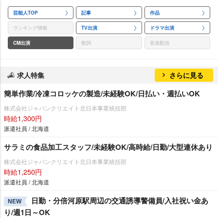
芸能人TOP
記事
作品
ランキング情報
TV出演
ドラマ出演
CM出演
歌詞
音楽配信
求人特集
さらに見る
簡単作業/冷凍コロッケの製造/未経験OK/日払い・週払いOK
株式会社ジャパンクリエイト北日本事業統括部
時給1,300円
派遣社員 / 北海道
サラミの食品加工スタッフ/未経験OK/高時給/日勤/大型連休あり
株式会社ジャパンクリエイト北日本事業統括部
時給1,250円
派遣社員 / 北海道
日勤・分倍河原駅周辺の交通誘導警備員/入社祝い金あ
NEW
り/週1日～OK