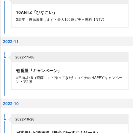
10ANTZ『ひなこい』
3周年・彼氏募集します・最大150連ガチャ無料【NTV】
2022-11
2022-11-06
壱番屋『キャンペーン』
×日向坂46（齊藤～）・帰ってきた!ココイチdeHAPPY!キャンペー
ン・第1弾
2022-10
2022-10-26
日本テレビ放送網『舞台 ぴーすおぶけーき』