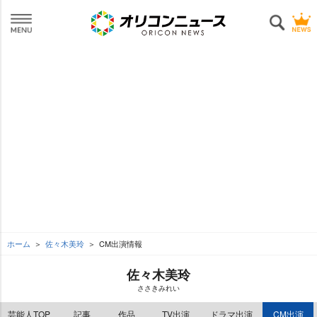
ホーム
佐々木美玲
CM出演情報
佐々木美玲
ささきみれい
芸能人TOP
記事
作品
TV出演
ドラマ出演
CM出演