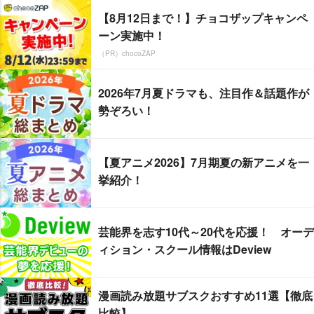
【8月12日まで！】チョコザップキャンペ
ーン実施中！
（PR）chocoZAP
2026年7月夏ドラマも、注目作＆話題作が
勢ぞろい！
【夏アニメ2026】7月期夏の新アニメを一
挙紹介！
芸能界を志す10代～20代を応援！ オーデ
ィション・スクール情報はDeview
漫画読み放題サブスクおすすめ11選【徹底
比較】