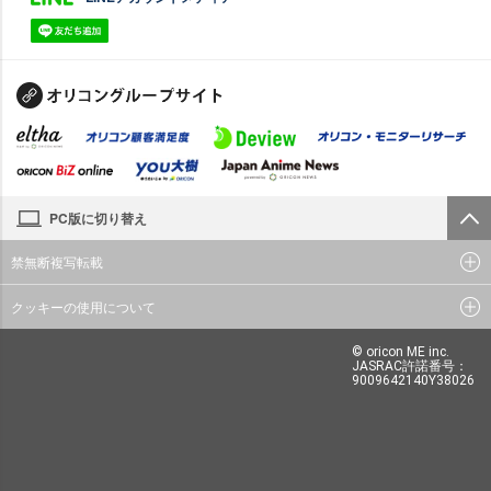
PC版に切り替え
禁無断複写転載
クッキーの使用について
© oricon ME inc.
JASRAC許諾番号：
9009642140Y38026