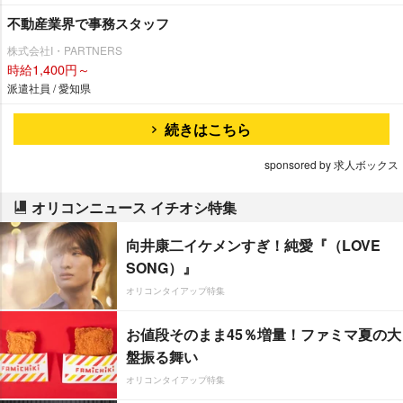
不動産業界で事務スタッフ
株式会社I・PARTNERS
時給1,400円～
派遣社員 / 愛知県
続きはこちら
sponsored by 求人ボックス
オリコンニュース イチオシ特集
向井康二イケメンすぎ！純愛『（LOVE
SONG）』
オリコンタイアップ特集
お値段そのまま45％増量！ファミマ夏の大
盤振る舞い
オリコンタイアップ特集