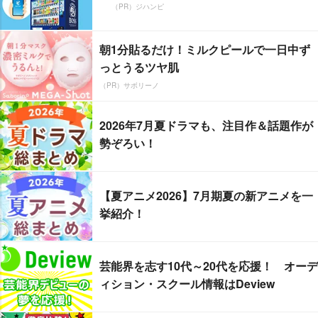
（PR）ジハンピ
朝1分貼るだけ！ミルクピールで一日中ず
っとうるツヤ肌
（PR）サボリーノ
2026年7月夏ドラマも、注目作＆話題作が
勢ぞろい！
【夏アニメ2026】7月期夏の新アニメを一
挙紹介！
芸能界を志す10代～20代を応援！ オーデ
ィション・スクール情報はDeview