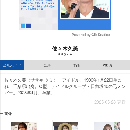
Powered by 
GliaStudios
M
佐々木久美
u
ささきくみ
t
e
芸能人TOP
記事
作品
TV出演
佐々木久美（ササキ クミ） アイドル。1996年1月22日生ま
れ、千葉県出身。O型。アイドルグループ・日向坂46の元メン
バー。2025年4月、卒業。
2025-05-28 更新
画像