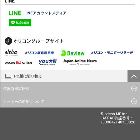
LINE
LINEアカウントメディア
PC版に切り替え
禁無断複写転載
クッキーの使用について
© oricon ME inc.
JASRAC許諾番号：
9009642140Y38026