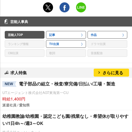
芸能人事典
芸能人TOP
記事
作品
ランキング情報
TV出演
ドラマ出演
CM出演
歌詞
音楽配信
求人特集
さらに見る
電子部品の組立・検査/寮完備/日払い/工場・製造
NEW
UTエージェント株式会社AGT東海第一CU
時給1,400円
派遣社員 / 愛知県
幼稚園教諭/幼稚園・認定こども園/残業なし・希望休が取りやす
い/1日4h～/週3～OK
株式会社ニッソーネット