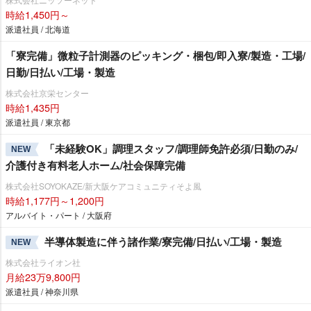
時給1,450円～
派遣社員 / 北海道
「寮完備」微粒子計測器のピッキング・梱包/即入寮/製造・工場/
日勤/日払い/工場・製造
株式会社京栄センター
時給1,435円
派遣社員 / 東京都
「未経験OK」調理スタッフ/調理師免許必須/日勤のみ/
NEW
介護付き有料老人ホーム/社会保障完備
株式会社SOYOKAZE/新大阪ケアコミュニティそよ風
時給1,177円～1,200円
アルバイト・パート / 大阪府
半導体製造に伴う諸作業/寮完備/日払い/工場・製造
NEW
株式会社ライオン社
月給23万9,800円
派遣社員 / 神奈川県