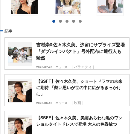
記事
吉村崇&佐々木久美、汐留にサプライズ登場
『ダブルインパクト』号外配布に通行人も
騒然
｜バラエティ｜
2026-07-20
ニュース
【SSFF】佐々木久美、ショートドラマの未来
に期待 「熱い思いが世の中に広がるきっかけ
に」
｜映画｜
2026-06-10
ニュース
【SSFF】佐々木久美、美肩あらわな黒のワン
ショルタイトドレスで登場 大人の色香放つ