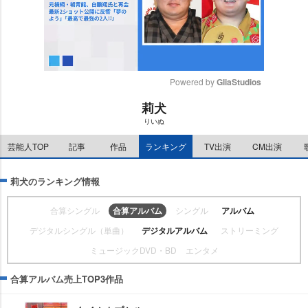
Powered by 
GliaStudios
莉犬
M
りいぬ
u
t
芸能人TOP
記事
作品
ランキング
TV出演
CM出演
e
莉犬のランキング情報
合算シングル
合算アルバム
シングル
アルバム
デジタルシングル（単曲）
デジタルアルバム
ストリーミング
ミュージックDVD・BD
エンタメ
合算アルバム売上TOP3作品