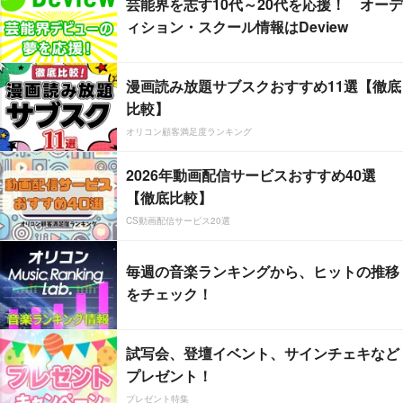
芸能界を志す10代～20代を応援！ オーデ
ィション・スクール情報はDeview
漫画読み放題サブスクおすすめ11選【徹底
比較】
オリコン顧客満足度ランキング
2026年動画配信サービスおすすめ40選
【徹底比較】
CS動画配信サービス20選
毎週の音楽ランキングから、ヒットの推移
をチェック！
試写会、登壇イベント、サインチェキなど
プレゼント！
プレゼント特集