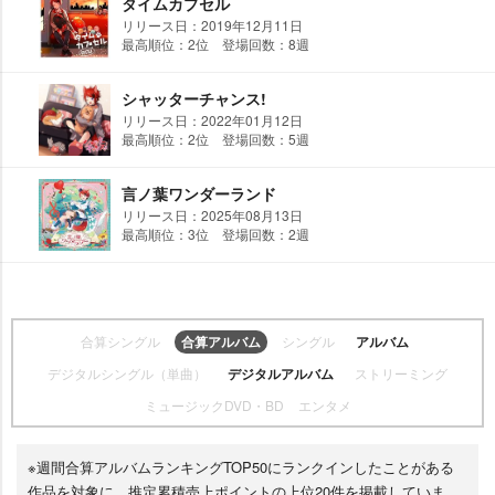
タイムカプセル
リリース日：2019年12月11日
最高順位：2位 登場回数：8週
シャッターチャンス!
リリース日：2022年01月12日
最高順位：2位 登場回数：5週
言ノ葉ワンダーランド
リリース日：2025年08月13日
最高順位：3位 登場回数：2週
合算シングル
合算アルバム
シングル
アルバム
デジタルシングル（単曲）
デジタルアルバム
ストリーミング
ミュージックDVD・BD
エンタメ
※週間合算アルバムランキングTOP50にランクインしたことがある
作品を対象に、推定累積売上ポイントの上位20件を掲載していま