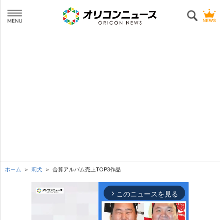
ホーム
莉犬
合算アルバム売上TOP3作品
このニュースを見る
arrow_forward_ios