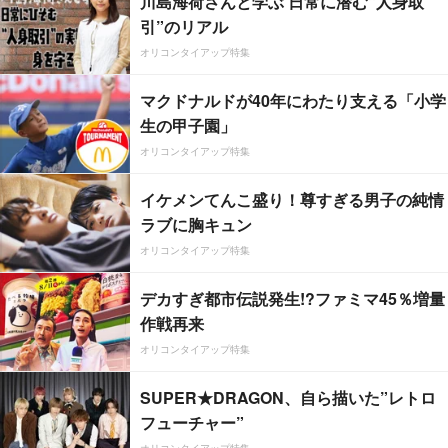
川島海荷さんと学ぶ 日常に潜む“人身取
引”のリアル
オリコンタイアップ特集
マクドナルドが40年にわたり支える「小学
生の甲子園」
オリコンタイアップ特集
イケメンてんこ盛り！尊すぎる男子の純情
ラブに胸キュン
オリコンタイアップ特集
デカすぎ都市伝説発生!?ファミマ45％増量
作戦再来
オリコンタイアップ特集
SUPER★DRAGON、自ら描いた”レトロ
フューチャー”