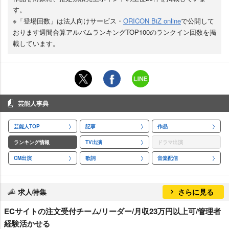
す。
※「登場回数」は法人向けサービス・
ORICON BiZ online
で公開して
おります週間合算アルバムランキングTOP100のランクイン回数を掲
載しています。
芸能人事典
芸能人TOP
記事
作品
ランキング情報
TV出演
ドラマ出演
CM出演
歌詞
音楽配信
求人特集
さらに見る
ECサイトの注文受付チーム/リーダー/月収23万円以上可/管理者
経験活かせる