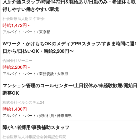
入所介護スタッフ/時給1472円&有給あり/日勤のみ・希望休も取
得しやすい働きやすい環境
社会医療法人財団 仁医会
時給1,472円～
アルバイト・パート / 東京都
Wワーク・かけもちOKのメディアPRスタッフ/すきま時間に週1
日から/日払いOK・時給2,200円〜
合同会社ジーニー
時給2,200円～
アルバイト・パート / 業務委託 / 大阪府
マンション管理のコールセンター/土日祝休み/未経験歓迎/開始日
調整OK
株式会社ベルシステム24
時給1,430円
アルバイト・パート / 契約社員 / 神奈川県
障がい者採用/事務補助スタッフ
社会医療法人神鋼記念会神鋼記念病院