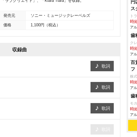
「ラブクリエイト」、「Kiara Tiara」を収録。
円
ス
発売元
ソニー・ミュージックレーベルズ
ト
時給
価格
1,100円（税込）
アル
歯
ク
時給
収録曲
アル
百
歌詞
フ
株
時給
歌詞
アル
歯
モ
歌詞
時給
アル
歌詞