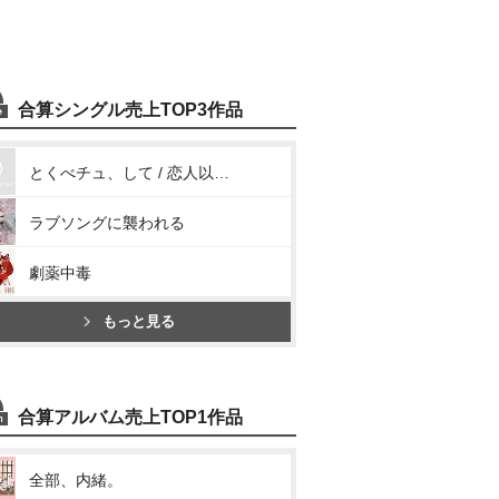
合算シングル売上TOP3作品
とくべチュ、して / 恋人以上、好き未満
ラブソングに襲われる
劇薬中毒
もっと見る
合算アルバム売上TOP1作品
全部、内緒。