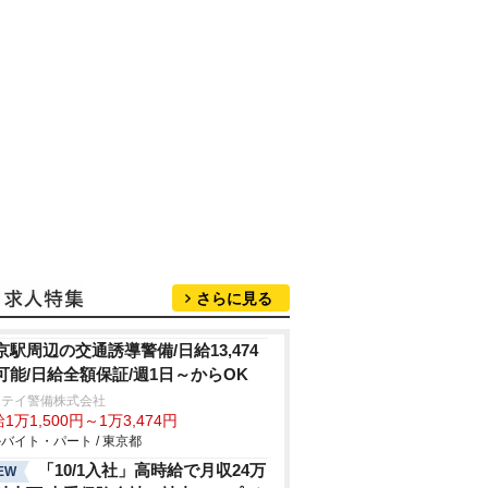
さらに見る
京駅周辺の交通誘導警備/日給13,474
可能/日給全額保証/週1日～からOK
ンテイ警備株式会社
1万1,500円～1万3,474円
バイト・パート / 東京都
「10/1入社」高時給で月収24万
EW