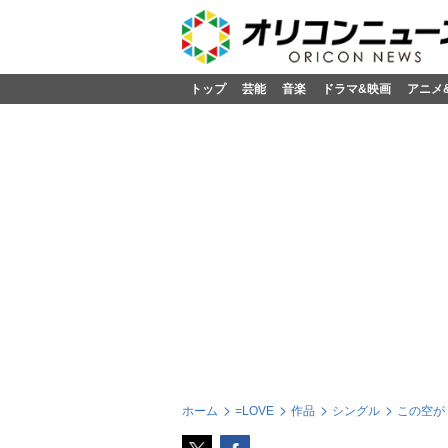
トップ
芸能
音楽
ドラマ&映画
アニメ
ホーム
=LOVE
作品
シングル
この空がト