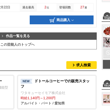
2
27
2月22日
過去最高
登場回数
位
週
商品購入
作品一覧を見る
この芸能人のトップへ
求人検索
ー
ドトールコーヒーでの販売スタッ
NEW
フ
機能型
ワタキューセイモア株式会社
時給1,140円～1,200円
アルバイト・パート / 愛知県