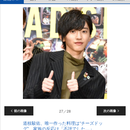
前の画像
27／28
次の画像
道枝駿佑、唯一作った料理は“チーズドッ
グ” 家族の反応は「不評でした…」