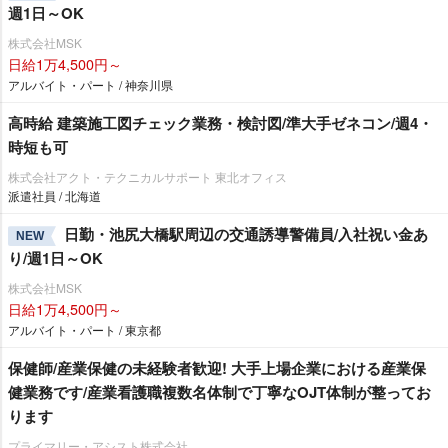
週1日～OK
株式会社MSK
日給1万4,500円～
アルバイト・パート / 神奈川県
高時給 建築施工図チェック業務・検討図/準大手ゼネコン/週4・
時短も可
株式会社アクト・テクニカルサポート 東北オフィス
派遣社員 / 北海道
日勤・池尻大橋駅周辺の交通誘導警備員/入社祝い金あ
NEW
り/週1日～OK
株式会社MSK
日給1万4,500円～
アルバイト・パート / 東京都
保健師/産業保健の未経験者歓迎! 大手上場企業における産業保
健業務です/産業看護職複数名体制で丁寧なOJT体制が整ってお
ります
プライマリー・アシスト株式会社