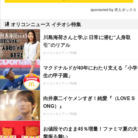
sponsored by 求人ボックス
オリコンニュース イチオシ特集
川島海荷さんと学ぶ 日常に潜む“人身取
引”のリアル
オリコンタイアップ特集
マクドナルドが40年にわたり支える「小学
生の甲子園」
オリコンタイアップ特集
向井康二イケメンすぎ！純愛『（LOVE S
ONG）』
オリコンタイアップ特集
お値段そのまま45％増量！ファミマ夏の大
盤振る舞い