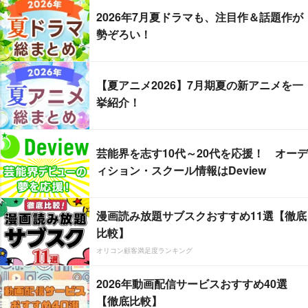
2026年7月夏ドラマも、注目作＆話題作が
勢ぞろい！
【夏アニメ2026】7月期夏の新アニメを一
挙紹介！
芸能界を志す10代～20代を応援！ オーデ
ィション・スクール情報はDeview
漫画読み放題サブスクおすすめ11選【徹底
比較】
オリコン顧客満足度ランキング
2026年動画配信サービスおすすめ40選
【徹底比較】