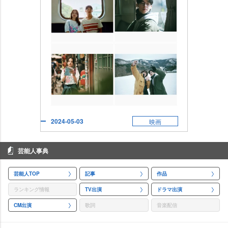
2024-05-03
映画
芸能人事典
芸能人TOP
記事
作品
ランキング情報
TV出演
ドラマ出演
CM出演
歌詞
音楽配信