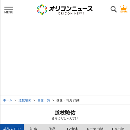
ホーム
道枝駿佑
画像一覧
画像・写真 詳細
道枝駿佑
みちえだしゅんすけ
芸能人TOP
記事
作品
TV出演
ドラマ出演
CM出演