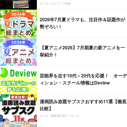
オリコンタイアップ特集
2026年7月夏ドラマも、注目作＆話題作が
勢ぞろい！
【夏アニメ2026】7月期夏の新アニメを一
挙紹介！
芸能界を志す10代～20代を応援！ オーデ
ィション・スクール情報はDeview
漫画読み放題サブスクおすすめ11選【徹底
比較】
オリコン顧客満足度ランキング