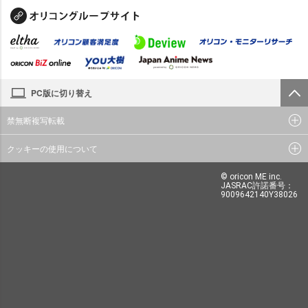
PC版に切り替え
禁無断複写転載
クッキーの使用について
© oricon ME inc.
JASRAC許諾番号：
9009642140Y38026