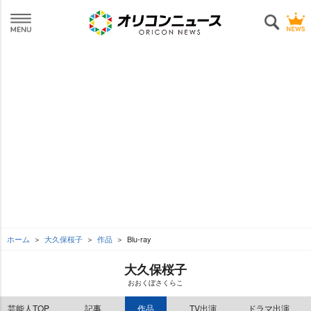
ホーム
大久保桜子
作品
Blu-ray
大久保桜子
おおくぼさくらこ
芸能人TOP
記事
作品
TV出演
ドラマ出演