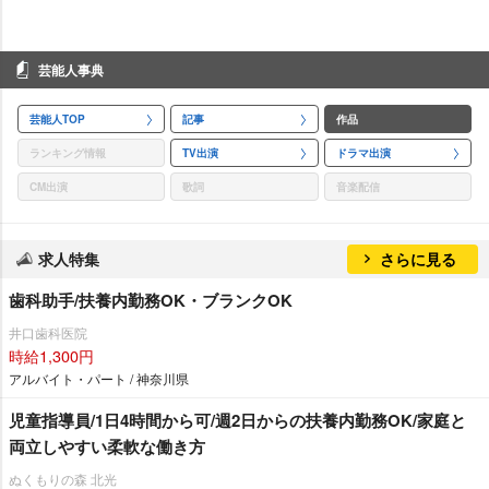
芸能人事典
芸能人TOP
記事
作品
ランキング情報
TV出演
ドラマ出演
CM出演
歌詞
音楽配信
求人特集
さらに見る
歯科助手/扶養内勤務OK・ブランクOK
井口歯科医院
時給1,300円
アルバイト・パート / 神奈川県
児童指導員/1日4時間から可/週2日からの扶養内勤務OK/家庭と
両立しやすい柔軟な働き方
ぬくもりの森 北光