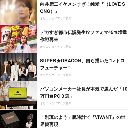
向井康二イケメンすぎ！純愛『（LOVE S
ONG）』
オリコンタイアップ特集
デカすぎ都市伝説発生!?ファミマ45％増量
作戦再来
オリコンタイアップ特集
SUPER★DRAGON、自ら描いた”レトロ
フューチャー”
オリコンタイアップ特集
パソコンメーカー社員が本気で選んだ「10
万円台PC３選」
オリコンタイアップ特集
「別班のよう」腕時計で『VIVANT』の世
界観再現