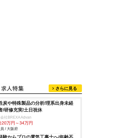
さらに見る
性炭や特殊製品の分析/理系出身未経
者/研修充実/土日祝休
会社BREXA Advan
給20万円～34万円
員 / 大阪府
経験からプロの電気工事士へ/年齢不