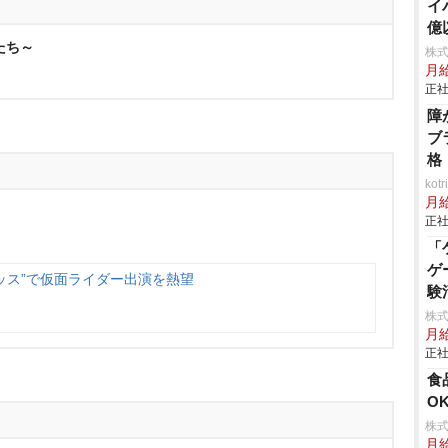
イ
億
たち～
事
株
月
正社
障
ブ
格
ko
月
正社
「
ゲ
キッス”で仮面ライダー出演を熱望
験
株式
月
正社
食
O
株式
月