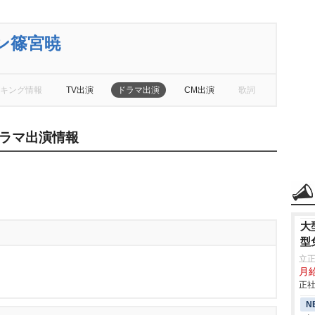
ン篠宮暁
キング情報
TV出演
ドラマ出演
CM出演
歌詞
ラマ出演情報
大
型
立
月
正社
N