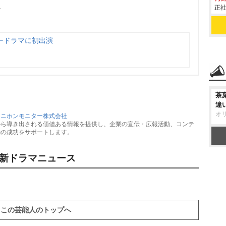
ス
正社
ードラマに初出演
茶
違
オ
：
ニホンモニター株式会社
から導き出される価値ある情報を提供し、企業の宣伝・広報活動、コンテ
動の成功をサポートします。
新ドラマニュース
この芸能人のトップへ