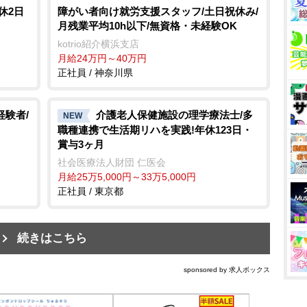
休2日
障がい者向け就労支援スタッフ/土日祝休み/
月残業平均10h以下/無資格・未経験OK
kotrio紹介横浜支店
月給24万円～40万円
正社員 / 神奈川県
経験者/
介護老人保健施設の理学療法士/多
NEW
職種連携で生活期リハを実践!年休123日・
賞与3ヶ月
社会医療法人財団 仁医会
月給25万5,000円～33万5,000円
正社員 / 東京都
続きはこちら
sponsored by 求人ボックス