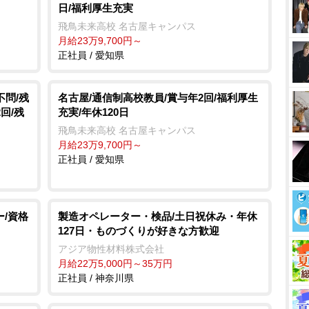
日/福利厚生充実
e
飛鳥未来高校 名古屋キャンパス
月給23万9,700円～
正社員 / 愛知県
不問/残
名古屋/通信制高校教員/賞与年2回/福利厚生
回/残
充実/年休120日
飛鳥未来高校 名古屋キャンパス
月給23万9,700円～
正社員 / 愛知県
ー/資格
製造オペレーター・検品/土日祝休み・年休
127日・ものづくりが好きな方歓迎
アジア物性材料株式会社
月給22万5,000円～35万円
正社員 / 神奈川県