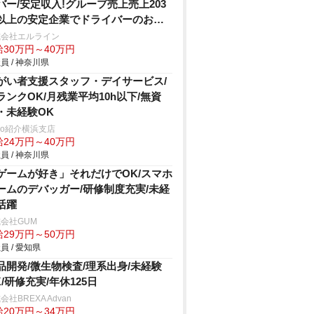
バー/安定収入!グループ売上売上203
以上の安定企業でドライバーのお仕
式会社エルライン
給30万円～40万円
員 / 神奈川県
がい者支援スタッフ・デイサービス/
ランクOK/月残業平均10h以下/無資
・未経験OK
trio紹介横浜支店
給24万円～40万円
員 / 神奈川県
ゲームが好き」それだけでOK/スマホ
ームのデバッガー/研修制度充実/未経
活躍
会社GUM
給29万円～50万円
員 / 愛知県
品開発/微生物検査/理系出身/未経験
K/研修充実/年休125日
会社BREXA Advan
給20万円～34万円