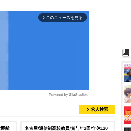
このニュースを見る
arrow_forward_ios
Powered by 
GliaStudios
求人検索
M
u
t
近距離
名古屋/通信制高校教員/賞与年2回/年休120