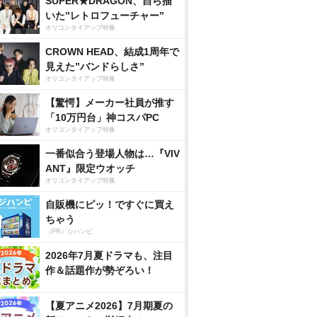
SUPER★DRAGON、自ら描
いた”レトロフューチャー”
オリコンタイアップ特集
CROWN HEAD、結成1周年で
見えた”バンドらしさ”
オリコンタイアップ特集
【驚愕】メーカー社員が推す
「10万円台」神コスパPC
オリコンタイアップ特集
一番似合う登場人物は…『VIV
ANT』限定ウオッチ
オリコンタイアップ特集
自販機にピッ！ですぐに買え
ちゃう
（PR）ジハンピ
2026年7月夏ドラマも、注目
作＆話題作が勢ぞろい！
【夏アニメ2026】7月期夏の