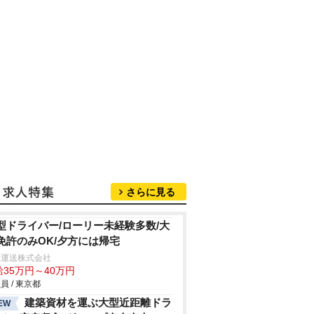
さらに見る
型ドライバー/ローリー未経験多数/大
免許のみOK/夕方には帰宅
正運送株式会社
給35万円～40万円
員 / 東京都
建築資材を運ぶ大型近距離ドラ
EW