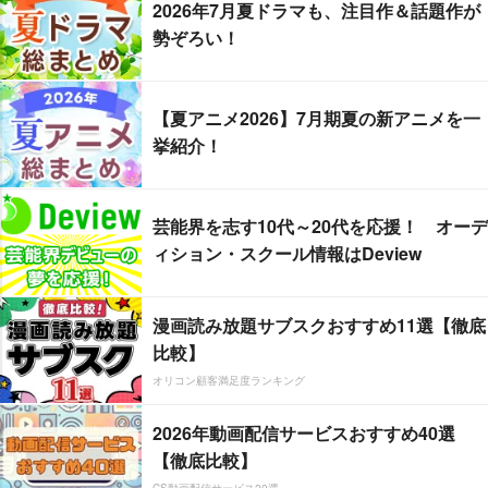
2026年7月夏ドラマも、注目作＆話題作が
勢ぞろい！
【夏アニメ2026】7月期夏の新アニメを一
挙紹介！
芸能界を志す10代～20代を応援！ オーデ
ィション・スクール情報はDeview
漫画読み放題サブスクおすすめ11選【徹底
比較】
オリコン顧客満足度ランキング
2026年動画配信サービスおすすめ40選
【徹底比較】
CS動画配信サービス20選