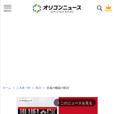
ホーム
三木眞一郎
歌詞
永遠の螺旋の歌詞
このニュースを見る
arrow_forward_ios