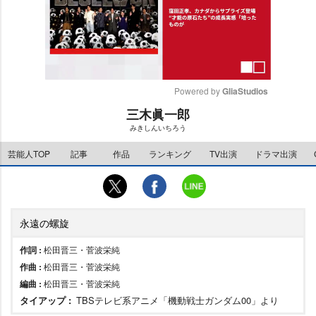
Powered by 
GliaStudios
三木眞一郎
M
みきしんいちろう
u
t
芸能人TOP
記事
作品
ランキング
TV出演
ドラマ出演
e
永遠の螺旋
作詞 :
松田晋三・菅波栄純
作曲 :
松田晋三・菅波栄純
編曲 :
松田晋三・菅波栄純
タイアップ :
TBSテレビ系アニメ「機動戦士ガンダム00」より