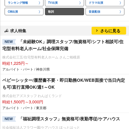
ランキング情報
TV出演
ドラマ出演
CM出演
歌詞
音楽配信
求人特集
さらに見る
「未経験OK」調理スタッフ/無資格可/シフト相談可/住
NEW
宅型有料老人ホーム/社会保障完備
株式会社三五/住宅型有料老人ホーム さんご相模原
時給1,225円～
アルバイト・パート / 神奈川県
ベビーシッター/履歴書不要・即日勤務OK/WEB面接で当日内定
も可/直行直帰OK/週1～OK
株式会社アズスタッフ わんぱくランド
時給1,500円～3,000円
アルバイト・パート / 東京都
「福祉調理スタッフ」無資格可/夜勤専従/ケアハウス
NEW
社会福祉法人フラワー園/ケアハウス ほっとはっと