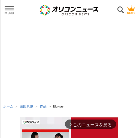
ホーム
須田景凪
作品
Blu-ray
このニュースを見る
arrow_forward_ios