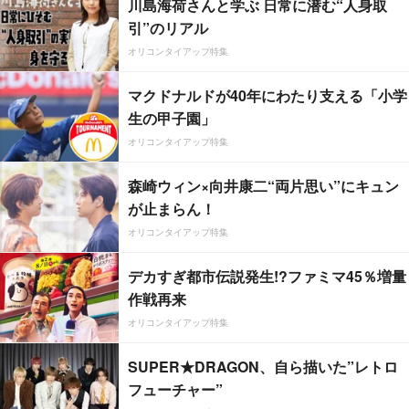
川島海荷さんと学ぶ 日常に潜む“人身取
引”のリアル
オリコンタイアップ特集
マクドナルドが40年にわたり支える「小学
生の甲子園」
オリコンタイアップ特集
森崎ウィン×向井康二“両片思い”にキュン
が止まらん！
オリコンタイアップ特集
デカすぎ都市伝説発生!?ファミマ45％増量
作戦再来
オリコンタイアップ特集
SUPER★DRAGON、自ら描いた”レトロ
フューチャー”