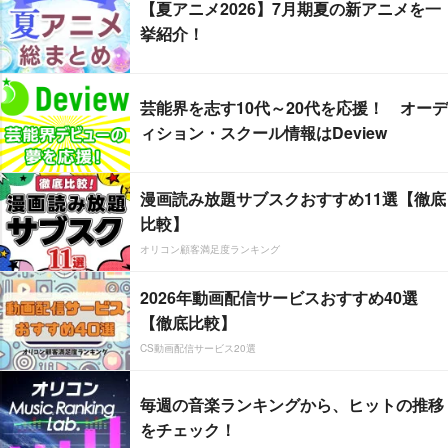
【夏アニメ2026】7月期夏の新アニメを一
挙紹介！
芸能界を志す10代～20代を応援！ オーデ
ィション・スクール情報はDeview
漫画読み放題サブスクおすすめ11選【徹底
比較】
オリコン顧客満足度ランキング
2026年動画配信サービスおすすめ40選
【徹底比較】
CS動画配信サービス20選
毎週の音楽ランキングから、ヒットの推移
をチェック！