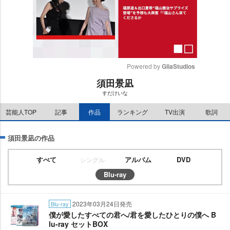
Powered by 
GliaStudios
須田景凪
M
すだけいな
u
t
芸能人TOP
記事
作品
ランキング
TV出演
歌詞
e
須田景凪の作品
すべて
アルバム
DVD
シングル
Blu-ray
2023年03月24日発売
Blu-ray
僕が愛したすべての君へ/君を愛したひとりの僕へ B
lu-ray セットBOX