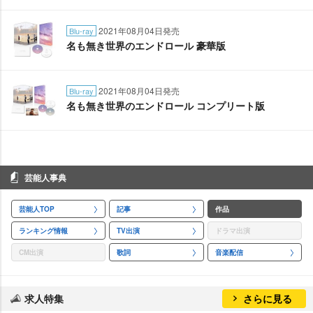
2021年08月04日発売
Blu-ray
名も無き世界のエンドロール 豪華版
2021年08月04日発売
Blu-ray
名も無き世界のエンドロール コンプリート版
芸能人事典
芸能人TOP
記事
作品
ランキング情報
TV出演
ドラマ出演
CM出演
歌詞
音楽配信
求人特集
さらに見る