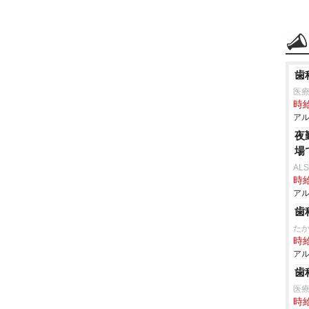
歯
医療
時給
アル
夜
場
AL
時給
アル
歯
た
時給
アル
歯
医
時給