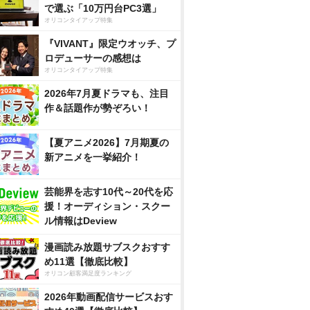
で選ぶ「10万円台PC3選」
オリコンタイアップ特集
『VIVANT』限定ウオッチ、プ
ロデューサーの感想は
オリコンタイアップ特集
2026年7月夏ドラマも、注目
作＆話題作が勢ぞろい！
【夏アニメ2026】7月期夏の
新アニメを一挙紹介！
芸能界を志す10代～20代を応
援！オーディション・スクー
ル情報はDeview
漫画読み放題サブスクおすす
め11選【徹底比較】
オリコン顧客満足度ランキング
2026年動画配信サービスおす