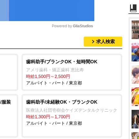
Powered by 
GliaStudios
求人検索
M
u
t
歯科助手/ブランクOK・短時間OK
e
アメリ歯科・矯正歯科 恵比寿
時給1,500円～2,500円
アルバイト・パート / 東京都
/服装
歯科助手/未経験OK・ブランクOK
医療法人社団壱樹会ケイズデンタルクリニック
時給1,300円～1,700円
アルバイト・パート / 東京都