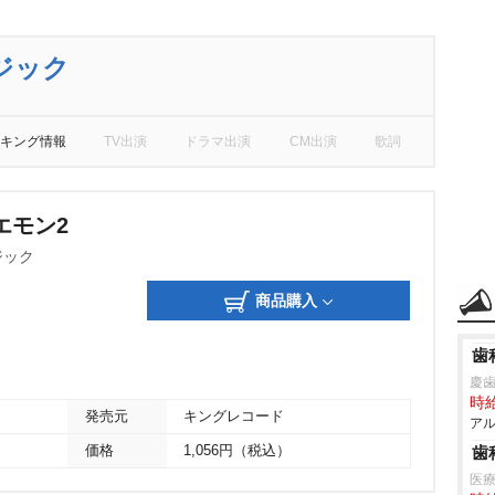
ジック
キング情報
TV出演
ドラマ出演
CM出演
歌詞
エモン2
ジック
商品購入
歯
慶
時給
発売元
キングレコード
アル
価格
1,056円（税込）
歯
医