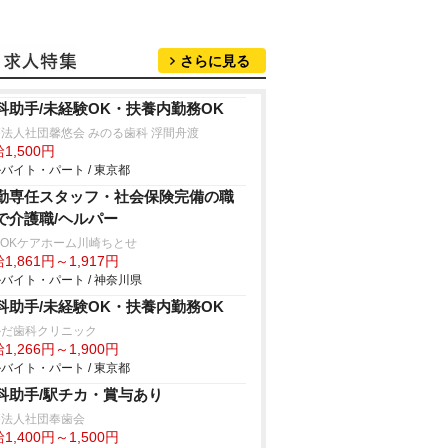
さらに見る
科助手/未経験OK・扶養内勤務OK
法人社団馨悠会 みのる歯科 浮間舟渡
1,500円
バイト・パート / 東京都
勤専任スタッフ・社会保険完備の職
で介護職/ヘルパー
SOKケアホーム川崎ちとせ
1,861円～1,917円
バイト・パート / 神奈川県
科助手/未経験OK・扶養内勤務OK
かだ歯科クリニック
1,266円～1,900円
バイト・パート / 東京都
科助手/駅チカ・賞与あり
療法人社団奉歯会
1,400円～1,500円