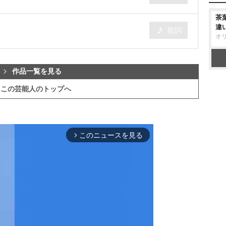
茶
違
歌詞
オ
作品一覧を見る
この芸能人のトップへ
このニュースを見る
arrow_forward_ios