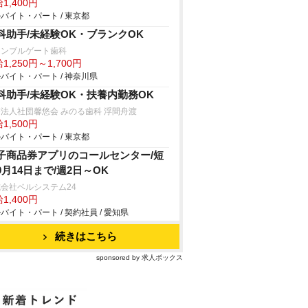
1,400円
バイト・パート / 東京都
科助手/未経験OK・ブランクOK
ォンブルゲート歯科
1,250円～1,700円
バイト・パート / 神奈川県
科助手/未経験OK・扶養内勤務OK
法人社団馨悠会 みのる歯科 浮間舟渡
1,500円
バイト・パート / 東京都
子商品券アプリのコールセンター/短
9月14日まで/週2日～OK
会社ベルシステム24
1,400円
バイト・パート / 契約社員 / 愛知県
続きはこちら
sponsored by 求人ボックス