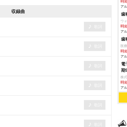
時給
アル
収録曲
歯
ウ
時給
歌詞
アル
歯
歌詞
医療
時給
アル
電
歌詞
期
株式
時給
歌詞
アル
歌詞
歌詞