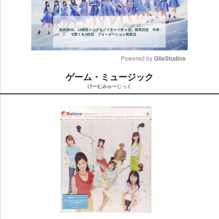
Powered by 
GliaStudios
ゲーム・ミュージック
M
げーむみゅーじっく
u
t
e