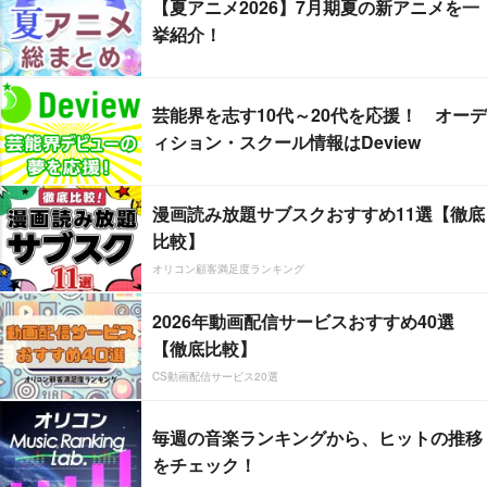
【夏アニメ2026】7月期夏の新アニメを一
挙紹介！
芸能界を志す10代～20代を応援！ オーデ
ィション・スクール情報はDeview
漫画読み放題サブスクおすすめ11選【徹底
比較】
オリコン顧客満足度ランキング
2026年動画配信サービスおすすめ40選
【徹底比較】
CS動画配信サービス20選
毎週の音楽ランキングから、ヒットの推移
をチェック！