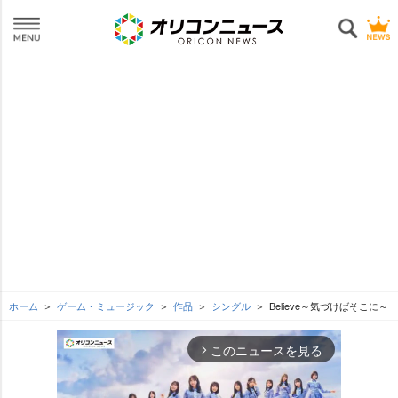
ホーム
ゲーム・ミュージック
作品
シングル
Believe～気づけばそこに～
このニュースを見る
arrow_forward_ios