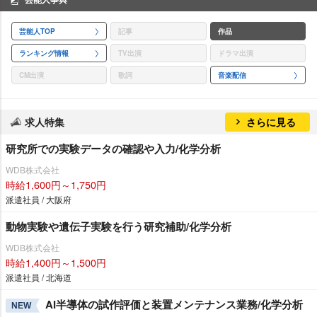
芸能人TOP
記事
作品
ランキング情報
TV出演
ドラマ出演
CM出演
歌詞
音楽配信
求人特集
さらに見る
研究所での実験データの確認や入力/化学分析
WDB株式会社
時給1,600円～1,750円
派遣社員 / 大阪府
動物実験や遺伝子実験を行う研究補助/化学分析
WDB株式会社
時給1,400円～1,500円
派遣社員 / 北海道
AI半導体の試作評価と装置メンテナンス業務/化学分析
NEW