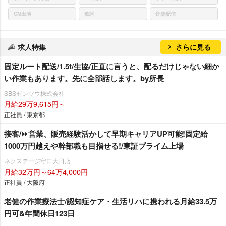
CM出演
歌詞
音楽配信
求人特集
さらに見る
固定ルート配送/1.5t/生協/正直に言うと、配るだけじゃない細か
い作業もあります。先に全部話します。by所長
SBSゼンツウ株式会社
月給29万9,615円～
正社員 / 東京都
接客/⏩️営業、販売経験活かして早期キャリアUP可能!固定給
1000万円越えや幹部職も目指せる!/東証プライム上場
ネクステージ守口大日店
月給32万円～64万4,000円
正社員 / 大阪府
老健の作業療法士/認知症ケア・生活リハに携われる月給33.5万
円可&年間休日123日