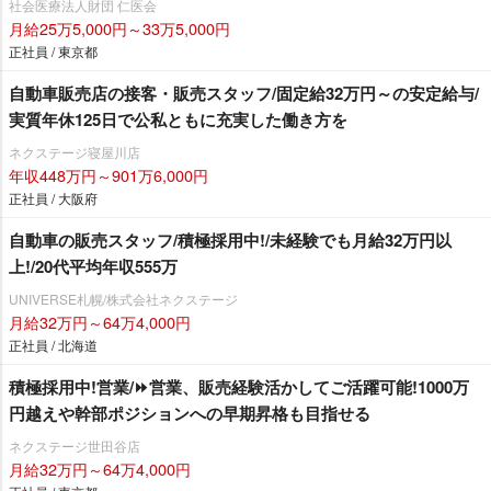
社会医療法人財団 仁医会
月給25万5,000円～33万5,000円
正社員 / 東京都
自動車販売店の接客・販売スタッフ/固定給32万円～の安定給与/
実質年休125日で公私ともに充実した働き方を
ネクステージ寝屋川店
年収448万円～901万6,000円
正社員 / 大阪府
自動車の販売スタッフ/積極採用中!/未経験でも月給32万円以
上!/20代平均年収555万
UNIVERSE札幌/株式会社ネクステージ
月給32万円～64万4,000円
正社員 / 北海道
積極採用中!営業/⏩️営業、販売経験活かしてご活躍可能!1000万
円越えや幹部ポジションへの早期昇格も目指せる
ネクステージ世田谷店
月給32万円～64万4,000円