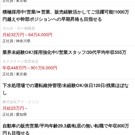
正社員 / 東京都
積極採用中!営業/⏩️営業、販売経験活かしてご活躍可能!1000万
円越えや幹部ポジションへの早期昇格も目指せる
ボルボ・カー相模原
月給32万円～64万4,000円
正社員 / 神奈川県
業界未経験OK!採用強化中!/営業スタッフ/20代平均年収555万
ネクステージ世田谷店
年収448万円～901万6,000円
正社員 / 東京都
下水処理場での運転維持管理/未経験OK/休日120日/残業ほぼな
し
株式会社アイ・メッツ
月給23万円～
正社員 / 愛知県
自動車の販売営業/平均年齢29.3歳/転居の無い転職で年収800万
円も目指せる