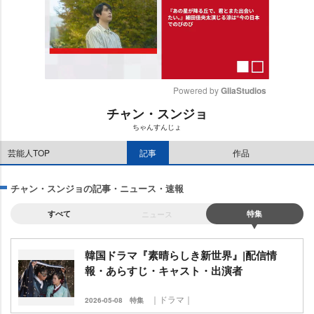
Powered by 
GliaStudios
チャン・スンジョ
M
ちゃんすんじょ
u
t
芸能人TOP
記事
作品
e
チャン・スンジョの記事・ニュース・速報
すべて
ニュース
特集
韓国ドラマ『素晴らしき新世界』|配信情
報・あらすじ・キャスト・出演者
｜ドラマ｜
2026-05-08
特集