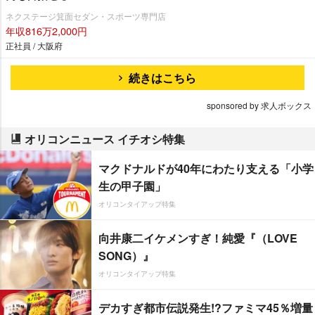
ネクステージ箕面セダン・スポーツ専門店
年収816万2,000円
正社員 / 大阪府
続きはこちら
sponsored by 求人ボックス
オリコンニュース イチオシ特集
マクドナルドが40年にわたり支える「小学
生の甲子園」
オリコンタイアップ特集
向井康二イケメンすぎ！純愛『（LOVE
SONG）』
オリコンタイアップ特集
デカすぎ都市伝説発生!?ファミマ45％増量