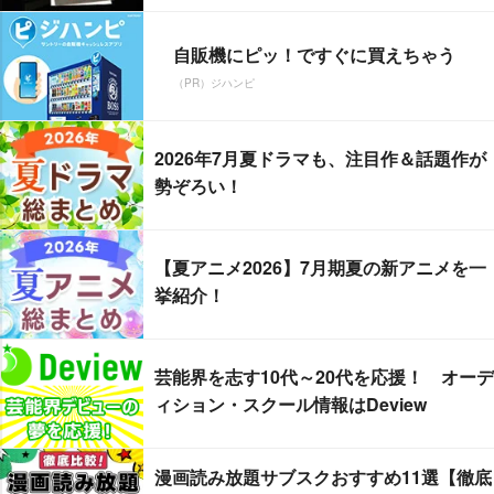
自販機にピッ！ですぐに買えちゃう
（PR）ジハンピ
2026年7月夏ドラマも、注目作＆話題作が
勢ぞろい！
【夏アニメ2026】7月期夏の新アニメを一
挙紹介！
芸能界を志す10代～20代を応援！ オーデ
ィション・スクール情報はDeview
漫画読み放題サブスクおすすめ11選【徹底