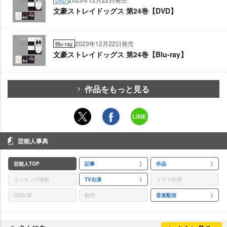
DVD
文豪ストレイドッグス 第24巻【DVD】
2023年12月22日発売
Blu-ray
文豪ストレイドッグス 第24巻【Blu-ray】
作品をもっと見る
芸能人事典
芸能人TOP
記事
作品
ランキング情報
TV出演
ドラマ出演
CM出演
歌詞
音楽配信