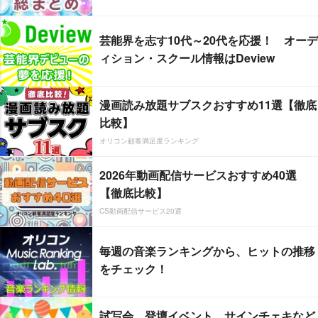
芸能界を志す10代～20代を応援！ オーデ
ィション・スクール情報はDeview
漫画読み放題サブスクおすすめ11選【徹底
比較】
オリコン顧客満足度ランキング
2026年動画配信サービスおすすめ40選
【徹底比較】
CS動画配信サービス20選
毎週の音楽ランキングから、ヒットの推移
をチェック！
試写会、登壇イベント、サインチェキなど