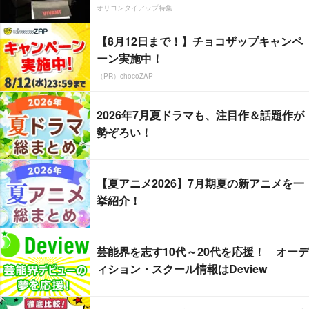
オリコンタイアップ特集
【8月12日まで！】チョコザップキャンペ
ーン実施中！
（PR）chocoZAP
2026年7月夏ドラマも、注目作＆話題作が
勢ぞろい！
【夏アニメ2026】7月期夏の新アニメを一
挙紹介！
芸能界を志す10代～20代を応援！ オーデ
ィション・スクール情報はDeview