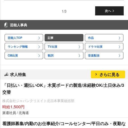
1/3
次へ
芸能人事典
芸能人TOP
記事
作品
ランキング情報
TV出演
ドラマ出演
CM出演
歌詞
音楽配信
求人特集
さらに見る
「日払い・週払いOK」木質ボードの製造/未経験OK/土日休み/3
交替
株式会社ジャパンクリエイト北日本事業統括部
時給1,500円
派遣社員 / 北海道
看護師募集/内勤のお仕事紹介/コールセンター/平日のみ・夜勤な