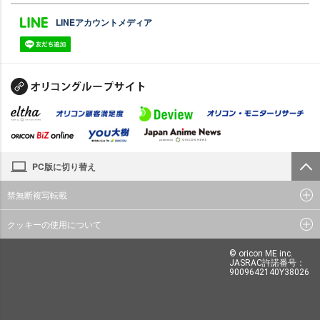
LINEアカウントメディア
PC版に切り替え
禁無断複写転載
クッキーの使用について
© oricon ME inc.
JASRAC許諾番号：
9009642140Y38026