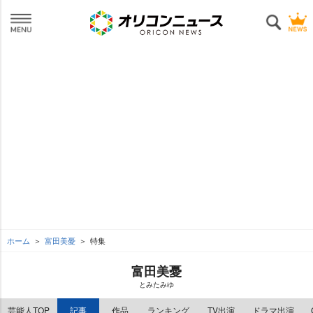
ホーム
富田美憂
特集
富田美憂
とみたみゆ
芸能人TOP
記事
作品
ランキング
TV出演
ドラマ出演