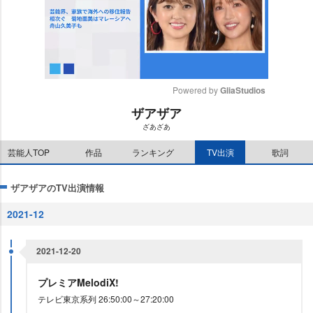
Powered by 
GliaStudios
ザアザア
M
ざあざあ
u
t
芸能人TOP
作品
ランキング
TV出演
歌詞
e
ザアザアのTV出演情報
2021-12
2021-12-20
プレミアMelodiX!
テレビ東京系列 26:50:00～27:20:00