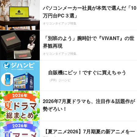
パソコンメーカー社員が本気で選んだ「10
万円台PC３選」
オリコンタイアップ特集
「別班のよう」腕時計で『VIVANT』の世
界観再現
オリコンタイアップ特集
自販機にピッ！ですぐに買えちゃう
（PR）ジハンピ
2026年7月夏ドラマも、注目作＆話題作が
勢ぞろい！
【夏アニメ2026】7月期夏の新アニメを一