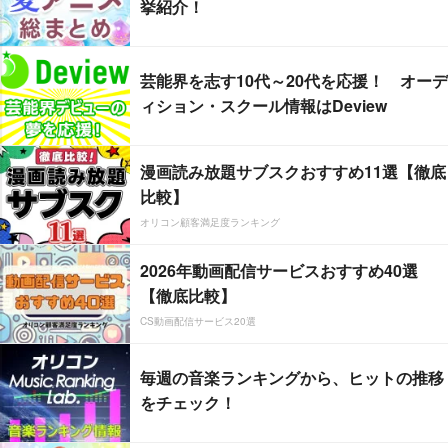
挙紹介！
芸能界を志す10代～20代を応援！ オーデ
ィション・スクール情報はDeview
漫画読み放題サブスクおすすめ11選【徹底
比較】
オリコン顧客満足度ランキング
2026年動画配信サービスおすすめ40選
【徹底比較】
CS動画配信サービス20選
毎週の音楽ランキングから、ヒットの推移
をチェック！