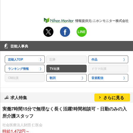
情報提供元:ニホンモニター株式会社
芸能人事典
芸能人TOP
記事
作品
ランキング情報
TV出演
ドラマ出演
CM出演
歌詞
音楽配信
求人特集
さらに見る
実働7時間15分で無理なく長く活躍!時間相談可・日勤のみの入
所介護スタッフ
社会医療法人財団 仁医会
時給1,472円～